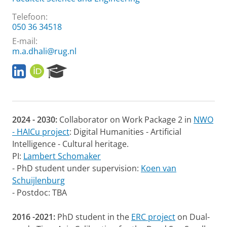
Telefoon:
050 36 34518
E-mail:
m.a.dhali@rug.nl
l
O
R
i
R
e
n
C
s
k
I
e
e
D
a
2024 - 2030:
Collaborator on Work Package 2 in
NWO
d
r
i
c
- HAICu project
: Digital Humanities - Artificial
n
h
Intelligence - Cultural heritage.
P
PI:
Lambert Schomaker
o
- PhD student under supervision:
Koen van
r
Schuijlenburg
t
a
- Postdoc: TBA
l
2016 -2021:
PhD student in the
ERC project
on Dual-