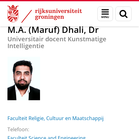
Skip
Skip
Over ons
M.A. (Maruf) Dhali, Dr
Menu
Zoek
to
to
en
Content
Navigation
zoeken
M.A. (Maruf) Dhali, Dr
Universitair docent Kunstmatige
Intelligentie
Faculteit Religie, Cultuur en Maatschappij
Telefoon:
Faculteit Science and Engineering