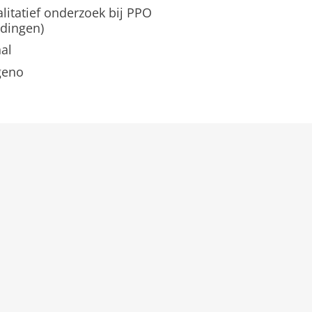
litatief onderzoek bij PPO
idingen)
al
geno