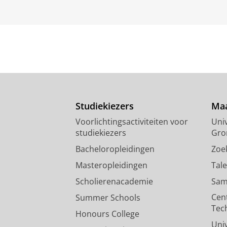
Studiekiezers
Maa
Voorlichtingsactiviteiten voor
Univ
studiekiezers
Gro
Bacheloropleidingen
Zoe
Masteropleidingen
Tal
Scholierenacademie
Sam
Cen
Summer Schools
Tec
Honours College
Uni