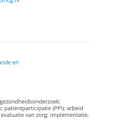
umcg.nl
unde en
 gezondheidsonderzoek;
 patiëntparticipatie (PPI); arbeid
 evaluatie van zorg; implementatie;