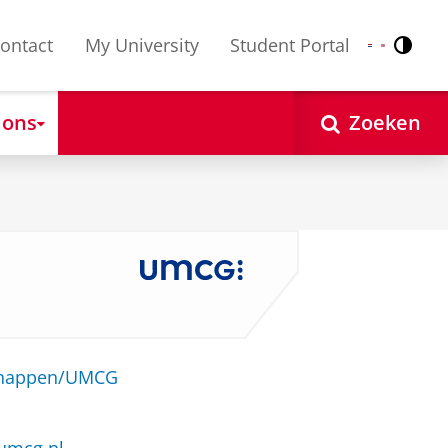
ontact
My University
Student Portal
Contr
Nederlands
English
 ons
Zoeken
schappen/UMCG