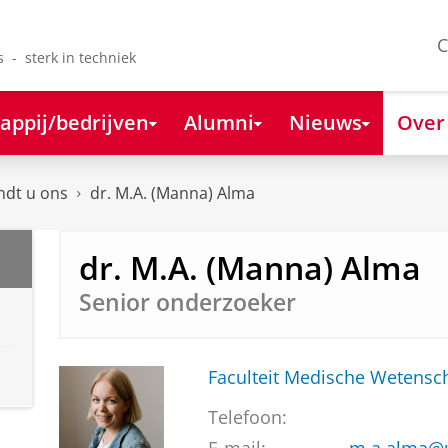
C
s - sterk in techniek
appij/bedrijven
Alumni
Nieuws
Over
ndt u ons
dr. M.A. (Manna) Alma
dr. M.A. (Manna) Alma
Senior onderzoeker
Faculteit Medische Weten
Telefoon: