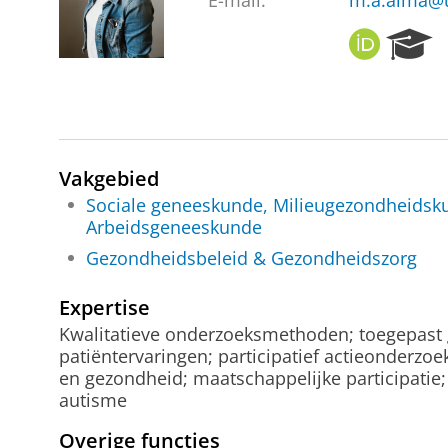
E-mail:
m.a.alma@
O
R
R
e
C
s
I
e
D
a
r
c
Vakgebied
h
Sociale geneeskunde, Milieugezondheidsk
P
Arbeidsgeneeskunde
o
Gezondheidsbeleid & Gezondheidszorg
r
t
a
Expertise
l
Kwalitatieve onderzoeksmethoden; toegepast
patiëntervaringen; participatief actieonderzoek;
en gezondheid; maatschappelijke participatie;
autisme
Overige functies