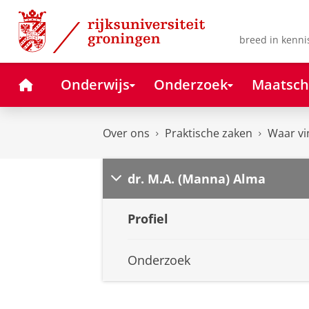
Skip
Skip
to
to
Content
Navigation
breed in kenni
Home
Onderwijs
Onderzoek
Maatsch
Over ons
Praktische zaken
Waar vi
dr. M.A. (Manna) Alma
Profiel
Onderzoek