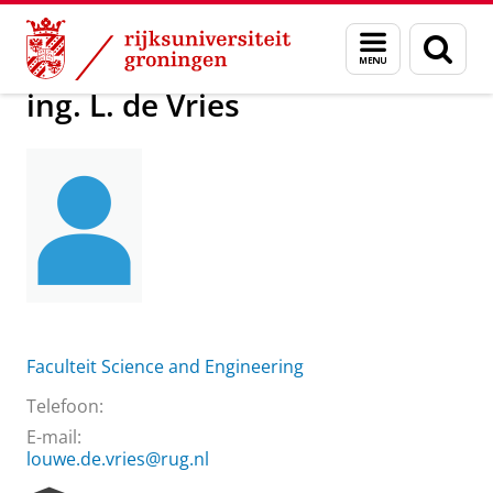
Skip
Skip
Over ons
ing. L. de Vries
Menu
Zoek
to
to
en
Content
Navigation
zoeken
ing. L. de Vries
Faculteit Science and Engineering
Telefoon:
E-mail:
louwe.de.vries@rug.nl