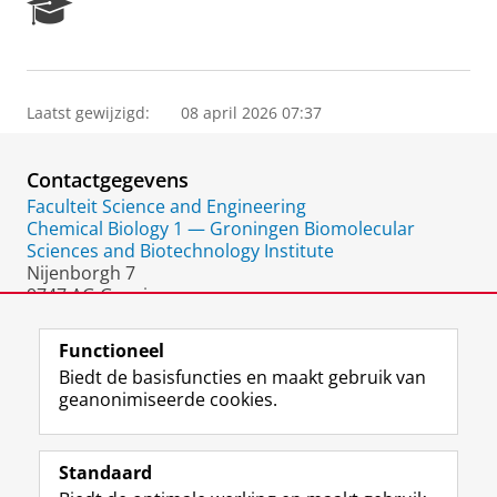
R
e
s
e
a
Laatst gewijzigd:
08 april 2026 07:37
r
c
h
Contactgegevens
P
o
Faculteit Science and Engineering
r
Chemical Biology 1 — Groningen Biomolecular
t
Sciences and Biotechnology Institute
a
Nijenborgh 7
l
9747 AG Groningen
Nederland
Functioneel
Biedt de basisfuncties en maakt gebruik van
geanonimiseerde cookies.
F
L
R
I
Y
Volg de RUG
a
i
S
n
o
Standaard
c
n
S
s
u