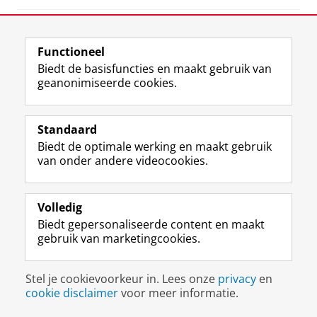
View this page in:
English
Functioneel
Biedt de basisfuncties en maakt gebruik van
F
L
R
I
Y
Volg de RUG
geanonimiseerde cookies.
a
i
S
n
o
c
n
S
s
u
e
k
-
t
T
Studiekiezers
Standaard
b
e
f
a
u
Maatschappij/bedrijven
Biedt de optimale werking en maakt gebruik
o
d
e
g
b
van onder andere videocookies.
o
I
e
r
e
Alumni
k
n
d
a
-
p
-
R
m
k
Over ons
a
p
i
-
a
Volledig
g
a
j
a
n
Biedt gepersonaliseerde content en maakt
i
g
k
c
a
gebruik van marketingcookies.
Disclaimer & Copyright
Privacy
Cookies
n
i
s
c
a
Inloggen
a
n
u
o
l
R
a
n
u
R
Stel je cookievoorkeur in. Lees onze
privacy
en
i
R
i
n
i
cookie disclaimer
voor meer informatie.
j
i
v
t
j