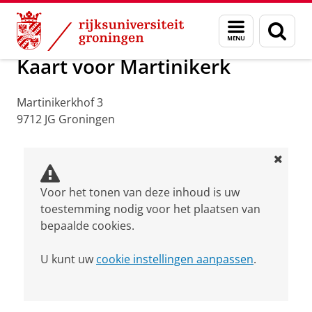
Skip
Skip
Over ons
Praktische zaken
Waar vindt u ons
Menu
Zoek
to
to
en
Content
Navigation
zoeken
Kaart voor Martinikerk
Martinikerkhof 3
9712 JG Groningen
Voor het tonen van deze inhoud is uw
toestemming nodig voor het plaatsen van
bepaalde cookies.
U kunt uw
cookie instellingen aanpassen
.