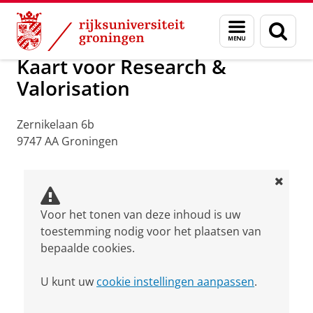
Skip
Skip
Over ons
Praktische zaken
Waar vindt u ons
Menu
Zoek
to
to
en
Content
Navigation
zoeken
Kaart voor Research &
Valorisation
Zernikelaan 6b
9747 AA Groningen
Voor het tonen van deze inhoud is uw
toestemming nodig voor het plaatsen van
bepaalde cookies.
U kunt uw
cookie instellingen aanpassen
.