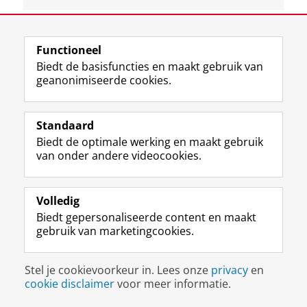
View this page in:
English
Functioneel
Biedt de basisfuncties en maakt gebruik van
geanonimiseerde cookies.
F
L
R
I
Y
Volg de RUG
a
i
S
n
o
c
n
S
s
u
Standaard
e
k
-
t
T
Studiekiezers
Biedt de optimale werking en maakt gebruik
b
e
f
a
u
van onder andere videocookies.
Maatschappij/bedrijven
o
d
e
g
b
o
I
e
r
e
Alumni
k
n
d
a
-
Volledig
p
-
R
m
k
Over ons
Biedt gepersonaliseerde content en maakt
a
p
i
-
a
gebruik van marketingcookies.
g
a
j
a
n
i
g
k
c
a
Disclaimer & Copyright
Privacy
Cookies
n
i
s
c
a
Inloggen
Stel je cookievoorkeur in. Lees onze
privacy
en
a
n
u
o
l
cookie disclaimer
voor meer informatie.
R
a
n
u
R
i
R
i
n
i