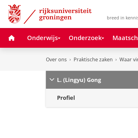
Skip
Skip
to
to
Content
Navigation
breed in kenni
Home
Onderwijs
Onderzoek
Maatsch
Over ons
Praktische zaken
Waar vi
L. (Lingyu) Gong
Profiel