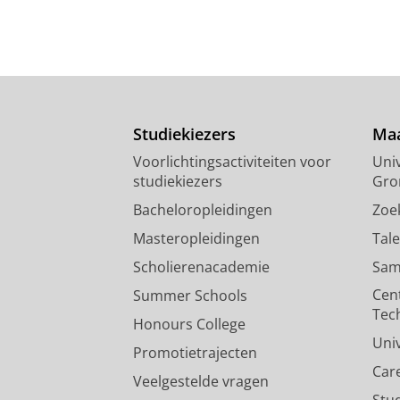
Studiekiezers
Maa
Voorlichtingsactiviteiten voor
Univ
studiekiezers
Gro
Bacheloropleidingen
Zoe
Masteropleidingen
Tal
Scholierenacademie
Sam
Cen
Summer Schools
Tec
Honours College
Uni
Promotietrajecten
Car
Veelgestelde vragen