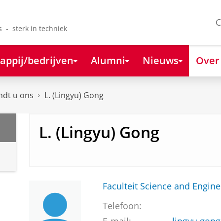
C
s - sterk in techniek
appij/bedrijven
Alumni
Nieuws
Over
ndt u ons
L. (Lingyu) Gong
L. (Lingyu) Gong
Faculteit Science and Engine
Telefoon: