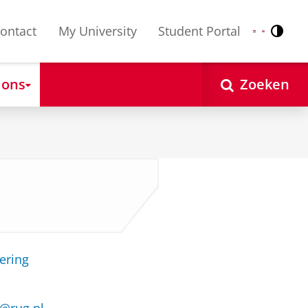
ontact
My University
Student Portal
Contr
Nederlands
English
 ons
Zoeken
ering