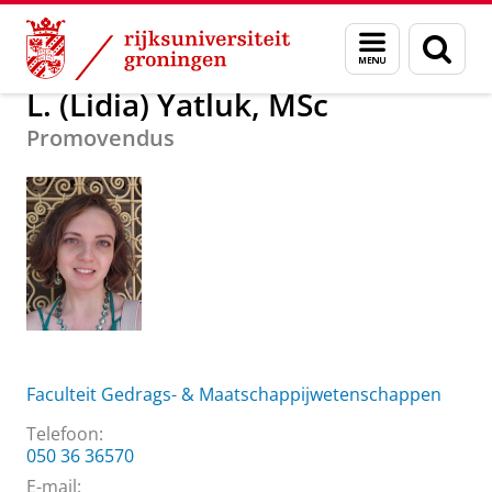
Skip
Skip
Over ons
L. (Lidia) Yatluk, MSc
Menu
Zoek
to
to
en
Content
Navigation
zoeken
L. (Lidia) Yatluk, MSc
Promovendus
Faculteit Gedrags- & Maatschappijwetenschappen
Telefoon:
050 36 36570
E-mail: