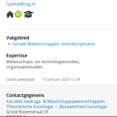
l.yatluk@rug.nl
H
O
R
o
R
e
m
C
s
e
I
e
p
D
a
Vakgebied
a
r
Sociale Wetenschappen, Interdisciplinaire
g
c
e
h
Expertise
P
o
Wetenschaps- en technologiestudies,
r
organisatiestudies
t
a
Laatst gewijzigd:
13 januari 2025 12:18
l
Contactgegevens
Faculteit Gedrags- & Maatschappijwetenschappen
Theoretische Sociologie — Basiseenheid Sociologie
Grote Rozenstraat 31