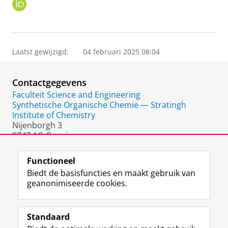
O
R
C
I
D
Laatst gewijzigd:
04 februari 2025 08:04
Contactgegevens
Faculteit Science and Engineering
Synthetische Organische Chemie — Stratingh
Institute of Chemistry
Nijenborgh 3
9747 AG Groningen
Nederland
Functioneel
Biedt de basisfuncties en maakt gebruik van
geanonimiseerde cookies.
F
L
R
I
Y
Volg de RUG
a
i
S
n
o
Standaard
c
n
S
s
u