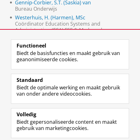
Gennip-Corbier, S.T. (Saskia) van
Bureau Onderwijs
Westerhuis, H. (Harmen), MSc
Coördinator Education Systems and
Administration (ESA) FSE & Medewerker
Studentzaken FSS
Functioneel
Biedt de basisfuncties en maakt gebruik van
geanonimiseerde cookies.
F
L
R
I
Y
Volg de RUG
a
i
S
n
o
Standaard
c
n
S
s
u
Biedt de optimale werking en maakt gebruik
e
k
-
t
T
Studiekiezers
van onder andere videocookies.
b
e
f
a
u
Maatschappij/bedrijven
o
d
e
g
b
o
I
e
r
e
Alumni
k
n
d
a
-
Volledig
p
-
R
m
k
Biedt gepersonaliseerde content en maakt
Over ons
a
p
i
-
a
gebruik van marketingcookies.
g
a
j
a
n
i
g
k
c
a