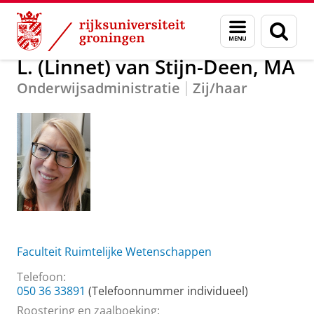
Skip
Skip
Over ons
L. (Linnet) van Stijn-Deen, MA
Menu
Zoek
to
to
en
Content
Navigation
zoeken
L. (Linnet) van Stijn-Deen, MA
Onderwijsadministratie
Zij/haar
Faculteit Ruimtelijke Wetenschappen
Telefoon:
050 36 33891
(Telefoonnummer individueel)
Roostering en zaalboeking: