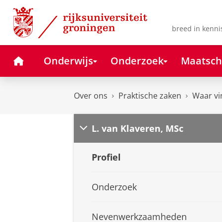
Skip
Skip
to
to
Content
Navigation
breed in kenni
Home
Onderwijs
Onderzoek
Maatsch
Over ons
Praktische zaken
Waar vi
L. van Klaveren, MSc
Profiel
Onderzoek
Nevenwerkzaamheden