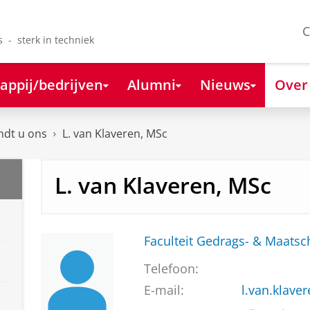
C
s - sterk in techniek
appij/bedrijven
Alumni
Nieuws
Over
ndt u ons
L. van Klaveren, MSc
L. van Klaveren, MSc
Faculteit Gedrags- & Maats
Telefoon:
E-mail:
l.van.klave