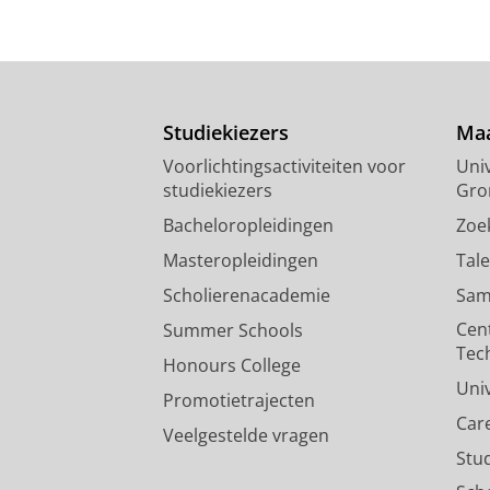
Studiekiezers
Maa
Voorlichtingsactiviteiten voor
Univ
studiekiezers
Gro
Bacheloropleidingen
Zoe
Masteropleidingen
Tal
Scholierenacademie
Sam
Cen
Summer Schools
Tec
Honours College
Uni
Promotietrajecten
Car
Veelgestelde vragen
Stu