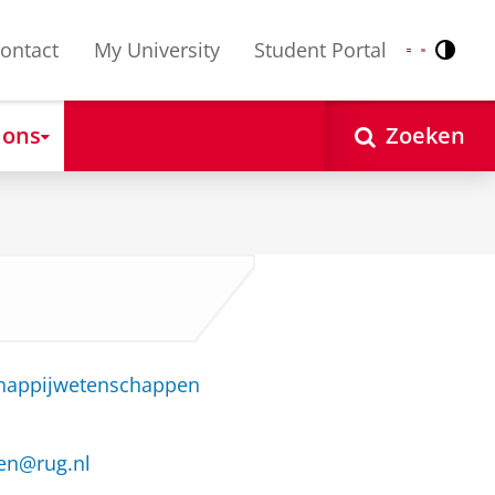
ontact
My University
Student Portal
Contr
Nederlands
English
 ons
Zoeken
chappijwetenschappen
ren@rug.nl