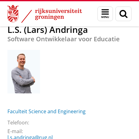
Skip
Skip
Over ons
L.S. (Lars) Andringa
Menu
Zoek
to
to
en
Content
Navigation
zoeken
L.S. (Lars) Andringa
Software Ontwikkelaar voor Educatie
Faculteit Science and Engineering
Telefoon:
E-mail:
l.s.andringa@rug.nl