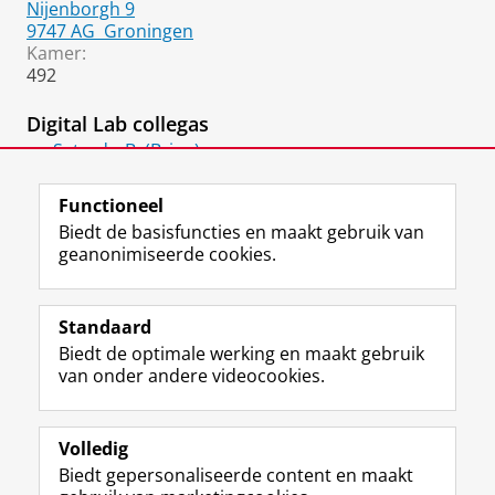
Nijenborgh 9
9747 AG
Groningen
Kamer:
492
Digital Lab collegas
Setz, dr. B. (Brian)
Team Lead & Lead Developer for Education
Functioneel
Biedt de basisfuncties en maakt gebruik van
geanonimiseerde cookies.
F
L
R
I
Y
Volg de RUG
a
i
S
n
o
Standaard
c
n
S
s
u
Biedt de optimale werking en maakt gebruik
e
k
-
t
T
Studiekiezers
van onder andere videocookies.
b
e
f
a
u
Maatschappij/bedrijven
o
d
e
g
b
o
I
e
r
e
Alumni
k
n
d
a
-
Volledig
p
-
R
m
k
Biedt gepersonaliseerde content en maakt
Over ons
a
p
i
-
a