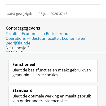
Laatst gewijzigd:
25 juni 2026 07:45
Contactgegevens
Faculteit Economie en Bedrijfskunde
Operations — Bestuur faculteit Economie en
Bedrijfskunde
Nettelbosje 2
9747 AE Groningen
Nederland
Functioneel
Biedt de basisfuncties en maakt gebruik van
geanonimiseerde cookies.
F
L
R
I
Y
Volg de RUG
a
i
S
n
o
Standaard
c
n
S
s
u
Biedt de optimale werking en maakt gebruik
e
k
-
t
T
Studiekiezers
van onder andere videocookies.
b
e
f
a
u