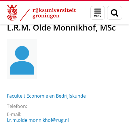
Skip
Skip
Over ons
L.R.M. Olde Monnikhof, MSc
Menu
Zoek
to
to
en
Content
Navigation
zoeken
L.R.M. Olde Monnikhof, MSc
Faculteit Economie en Bedrijfskunde
Telefoon:
E-mail:
l.r.m.olde.monnikhof@rug.nl