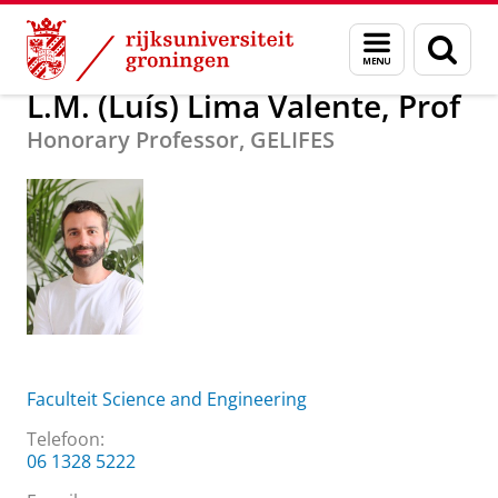
Skip
Skip
Over ons
L.M. (Luís) Lima Valente, Prof
Menu
Zoek
to
to
en
Content
Navigation
zoeken
L.M. (Luís) Lima Valente, Prof
Honorary Professor, GELIFES
Faculteit Science and Engineering
Telefoon:
06 1328 5222