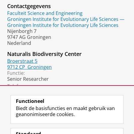
Contactgegevens
Faculteit Science and Engineering
Groningen Institute for Evolutionary Life Sciences —
Groningen Institute for Evolutionary Life Sciences
Nijenborgh 7
9747 AG Groningen
Nederland
Naturalis Biodiversity Center
Broerstraat 5
9712 CP
Groningen
Functie:
Senior Researcher
Telefoon:
06 1328 5222
Functioneel
Biedt de basisfuncties en maakt gebruik van
geanonimiseerde cookies.
F
L
R
I
Y
Volg de RUG
a
i
S
n
o