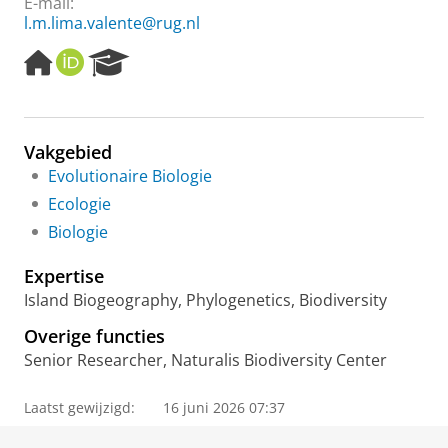
E-mail:
l.m.lima.valente@rug.nl
H
O
R
o
R
e
m
C
s
e
I
e
p
D
a
Vakgebied
a
r
Evolutionaire Biologie
g
c
e
h
Ecologie
P
Biologie
o
r
Expertise
t
a
Island Biogeography, Phylogenetics, Biodiversity
l
Overige functies
Senior Researcher, Naturalis Biodiversity Center
Laatst gewijzigd:
16 juni 2026 07:37