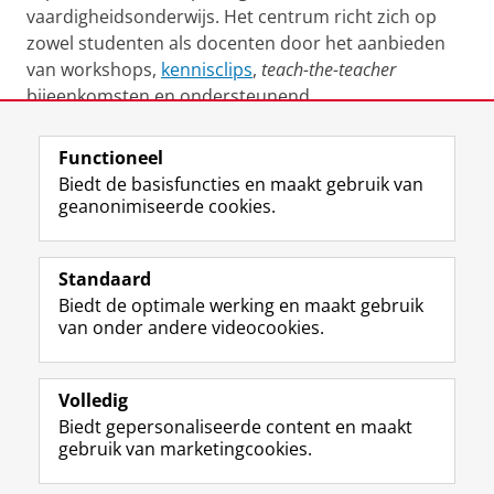
vaardigheidsonderwijs. Het centrum richt zich op
zowel studenten als docenten door het aanbieden
van workshops,
kennisclips
,
teach-the-teacher
bijeenkomsten en ondersteunend
onderwijsmateriaal.
Functioneel
Laatst gewijzigd:
13 november 2025 11:50
Biedt de basisfuncties en maakt gebruik van
geanonimiseerde cookies.
F
L
R
I
Y
Volg de RUG
a
i
S
n
o
Standaard
c
n
S
s
u
Biedt de optimale werking en maakt gebruik
e
k
-
t
T
Studiekiezers
van onder andere videocookies.
b
e
f
a
u
Maatschappij/bedrijven
o
d
e
g
b
o
I
e
r
e
Alumni
k
n
d
a
-
Volledig
p
-
R
m
k
Biedt gepersonaliseerde content en maakt
Over ons
a
p
i
-
a
gebruik van marketingcookies.
g
a
j
a
n
i
g
k
c
a