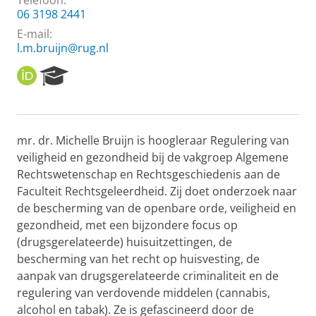
Telefoon:
06 3198 2441
E-mail:
l.m.bruijn@rug.nl
O
R
R
e
C
s
I
e
D
a
mr. dr. Michelle Bruijn is hoogleraar Regulering van
r
veiligheid en gezondheid bij de vakgroep Algemene
c
h
Rechtswetenschap en Rechtsgeschiedenis aan de
P
Faculteit Rechtsgeleerdheid. Zij doet onderzoek naar
o
de bescherming van de openbare orde, veiligheid en
r
gezondheid, met een bijzondere focus op
t
(drugsgerelateerde) huisuitzettingen, de
a
l
bescherming van het recht op huisvesting, de
aanpak van drugsgerelateerde criminaliteit en de
regulering van verdovende middelen (cannabis,
alcohol en tabak). Ze is gefascineerd door de