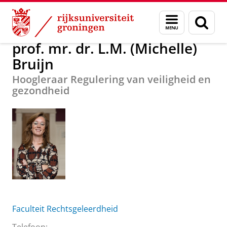
Skip
Skip
Over ons
prof. mr. dr. L.M. (Michelle) Bruijn
Menu
Zoek
to
to
en
Content
Navigation
zoeken
prof. mr. dr. L.M. (Michelle)
Bruijn
Hoogleraar Regulering van veiligheid en
gezondheid
Faculteit Rechtsgeleerdheid