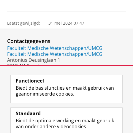
Laatst gewijzigd:
31 mei 2024 07:47
Contactgegevens
Faculteit Medische Wetenschappen/UMCG
Faculteit Medische Wetenschappen/UMCG
Antonius Deusinglaan 1
9713 AV Groningen
Nederland
Functioneel
Biedt de basisfuncties en maakt gebruik van
geanonimiseerde cookies.
F
L
R
I
Y
Volg de RUG
a
i
S
n
o
Standaard
c
n
S
s
u
Biedt de optimale werking en maakt gebruik
e
k
-
t
T
Studiekiezers
van onder andere videocookies.
b
e
f
a
u