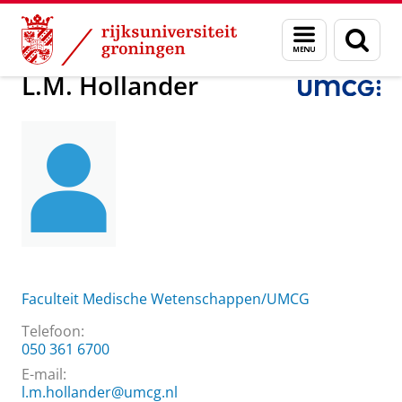
Skip
Skip
Over ons
L.M. Hollander
Menu
Zoek
to
to
en
Content
Navigation
zoeken
L.M. Hollander
Faculteit Medische Wetenschappen/UMCG
Telefoon:
050 361 6700
E-mail:
l.m.hollander@umcg.nl