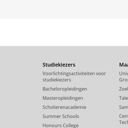
Studiekiezers
Maa
Voorlichtingsactiviteiten voor
Univ
studiekiezers
Gro
Bacheloropleidingen
Zoe
Masteropleidingen
Tal
Scholierenacademie
Sam
Cen
Summer Schools
Tec
Honours College