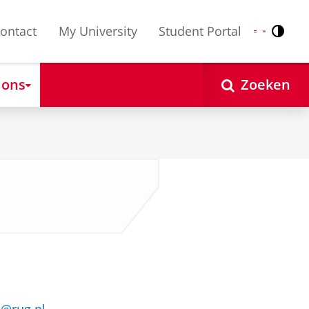
ontact
My University
Student Portal
Contr
Nederlands
English
 ons
Zoeken