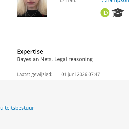
E-mail:
l.l.hampso
O
R
R
e
C
s
I
e
D
a
r
c
Expertise
h
Bayesian Nets, Legal reasoning
P
o
Laatst gewijzigd:
01 juni 2026 07:47
r
t
a
l
ulteitsbestuur