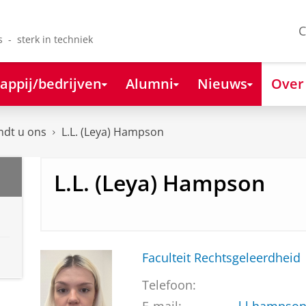
C
s - sterk in techniek
appij/bedrijven
Alumni
Nieuws
Over
ndt u ons
L.L. (Leya) Hampson
L.L. (Leya) Hampson
Faculteit Rechtsgeleerdheid
Telefoon: