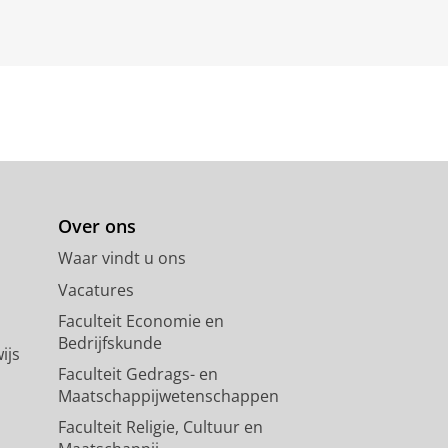
Over ons
Waar vindt u ons
Vacatures
Faculteit Economie en
Bedrijfskunde
ijs
Faculteit Gedrags- en
Maatschappijwetenschappen
Faculteit Religie, Cultuur en