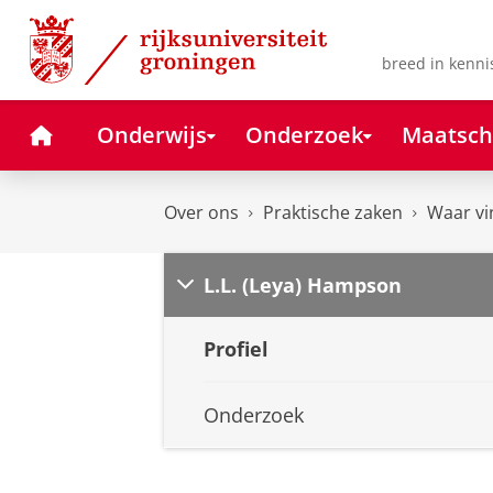
Skip
Skip
to
to
Content
Navigation
breed in kenni
Home
Onderwijs
Onderzoek
Maatsch
Over ons
Praktische zaken
Waar vi
L.L. (Leya) Hampson
Profiel
Onderzoek