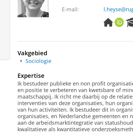
E-mail:
l.heyse@rug
H
O
o
R
m
C
e
I
p
D
Vakgebied
a
g
Sociologie
e
Expertise
Ik bestudeer publieke en non profit organisati
en positie te verbeteren van kwetsbare of mi
maatschappij
. Ik richt me daarbij op de relati
interventies van deze organisaties, hun orga
van hun activiteiten. Ik bestudeer dit in organ
organisaties, en Nederlandse gemeenten en no
aan de arbeidsmarktintegratie van statushou
kwalitatieve als kwantitatieve onderzoeksmet