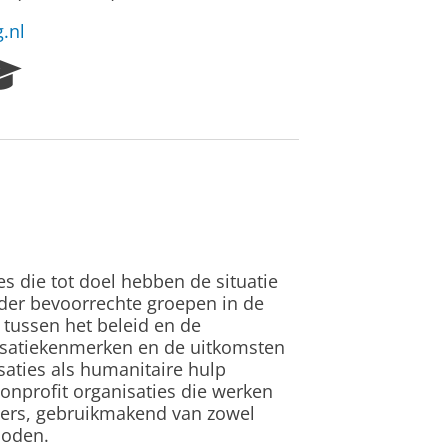
.nl
R
e
s
e
a
r
c
h
P
o
es die tot doel hebben de situatie
r
nder bevoorrechte groepen in de
t
e tussen het beleid en de
a
nisatiekenmerken en de uitkomsten
l
isaties als humanitaire hulp
nprofit organisaties die werken
ders, gebruikmakend van zowel
hoden.