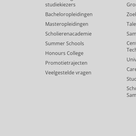
studiekiezers
Gro
Bacheloropleidingen
Zoe
Masteropleidingen
Tal
Scholierenacademie
Sam
Cen
Summer Schools
Tec
Honours College
Uni
Promotietrajecten
Car
Veelgestelde vragen
Stu
Sch
Sam