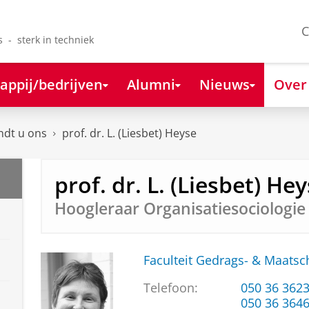
C
s - sterk in techniek
appij/bedrijven
Alumni
Nieuws
Over
ndt u ons
prof. dr. L. (Liesbet) Heyse
prof. dr. L. (Liesbet) He
Hoogleraar Organisatiesociologie 
Faculteit Gedrags- & Maats
Telefoon:
050 36 362
050 36 364