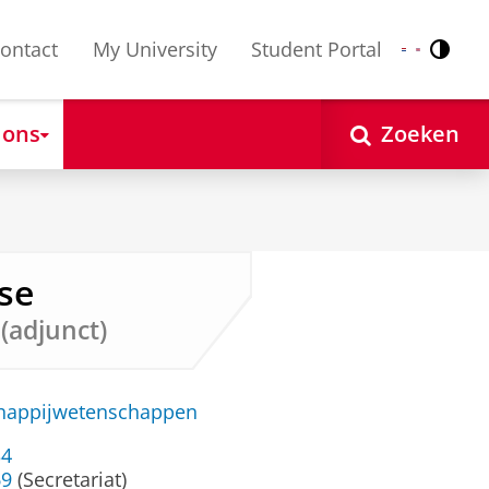
ontact
My University
Student Portal
Contr
Nederlands
English
 ons
Zoeken
yse
(adjunct)
chappijwetenschappen
34
69
(Secretariat)