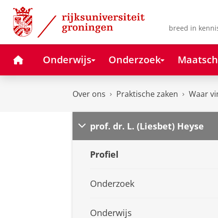
Skip
Skip
to
to
Content
Navigation
breed in kenni
Home
Onderwijs
Onderzoek
Maatsch
Over ons
Praktische zaken
Waar vi
prof. dr. L. (Liesbet) Heyse
Profiel
Onderzoek
Onderwijs