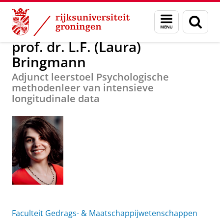
Skip
Skip
Over ons
prof. dr. L.F. (Laura) Bringmann
Menu
Zoek
to
to
en
Content
Navigation
zoeken
prof. dr. L.F. (Laura)
Bringmann
Adjunct leerstoel Psychologische
methodenleer van intensieve
longitudinale data
Faculteit Gedrags- & Maatschappijwetenschappen