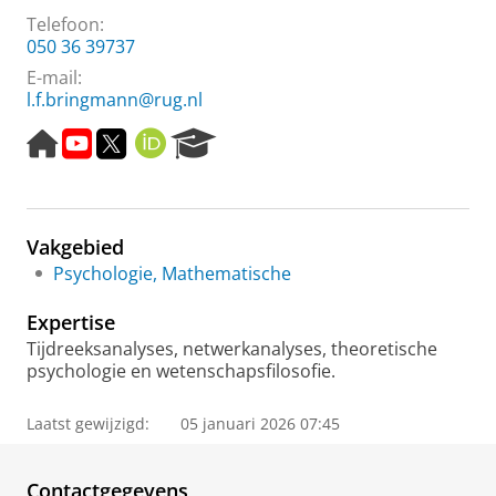
Telefoon:
050 36 39737
E-mail:
l.f.bringmann@rug.nl
H
M
T
O
R
o
i
w
R
e
m
j
i
C
s
e
n
t
I
e
p
o
t
D
a
Vakgebied
a
n
e
r
g
d
r
c
Psychologie, Mathematische
e
e
h
r
P
Expertise
z
o
Tijdreeksanalyses, netwerkanalyses, theoretische
o
r
psychologie en wetenschapsfilosofie.
e
t
k
a
Laatst gewijzigd:
05 januari 2026 07:45
i
l
n
1
Contactgegevens
m