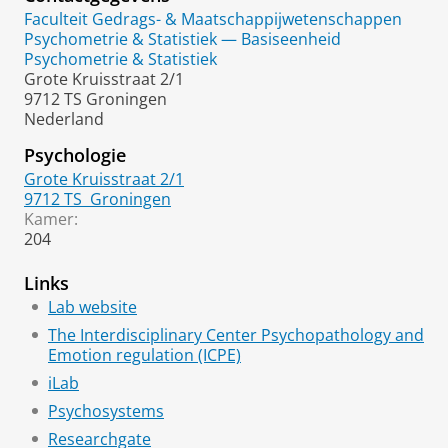
i
Faculteit Gedrags- & Maatschappijwetenschappen
n
Psychometrie & Statistiek — Basiseenheid
u
Psychometrie & Statistiek
u
Grote Kruisstraat 2/1
t
9712 TS Groningen
Nederland
Psychologie
Grote Kruisstraat 2/1
9712 TS
Groningen
Kamer:
204
Links
Lab website
The Interdisciplinary Center Psychopathology and
Emotion regulation (ICPE)
iLab
Psychosystems
Researchgate