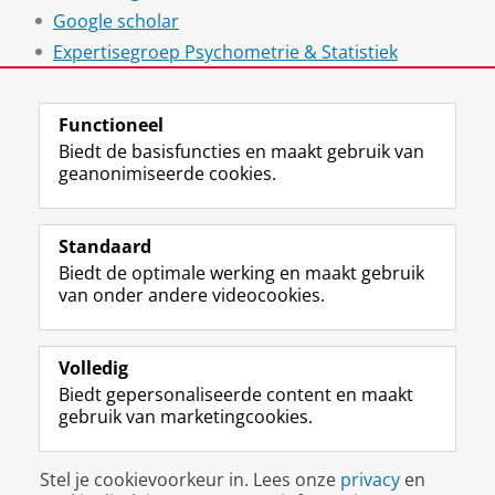
Google scholar
Expertisegroep Psychometrie & Statistiek
Stress in Action
Functioneel
Biedt de basisfuncties en maakt gebruik van
geanonimiseerde cookies.
F
L
R
I
Y
Volg de RUG
a
i
S
n
o
Standaard
c
n
S
s
u
Biedt de optimale werking en maakt gebruik
e
k
-
t
T
Studiekiezers
van onder andere videocookies.
b
e
f
a
u
Maatschappij/bedrijven
o
d
e
g
b
o
I
e
r
e
Alumni
k
n
d
a
-
Volledig
p
-
R
m
k
Biedt gepersonaliseerde content en maakt
Over ons
a
p
i
-
a
gebruik van marketingcookies.
g
a
j
a
n
i
g
k
c
a
Disclaimer & Copyright
Privacy
Cookies
n
i
s
c
a
Stel je cookievoorkeur in. Lees onze
privacy
en
Inloggen