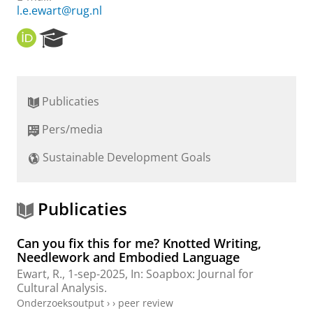
l.e.ewart@rug.nl
O
R
R
e
C
s
I
e
D
a
Publicaties
r
c
Pers/media
h
P
Sustainable Development Goals
o
r
t
a
Publicaties
l
Can you fix this for me? Knotted Writing,
Needlework and Embodied Language
Ewart, R.
,
1-sep-2025
,
In:
Soapbox: Journal for
Cultural Analysis.
Onderzoeksoutput
›
›
peer review