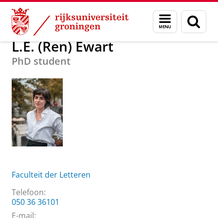
Skip
Skip
Over ons
L.E. (Ren) Ewart
Menu
Zoek
to
to
en
Content
Navigation
zoeken
L.E. (Ren) Ewart
PhD student
Faculteit der Letteren
Telefoon:
050 36 36101
E-mail: