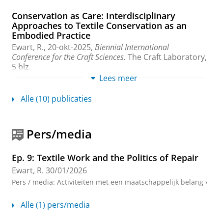
Conservation as Care: Interdisciplinary
Approaches to Textile Conservation as an
Embodied Practice
Ewart, R.
,
20-okt-2025
,
Biennial International
Conference for the Craft Sciences.
The Craft Laboratory
,
5 blz.
Onderzoeksoutput
›
›
peer review
Lees meer
Alle (10) publicaties
Weaving Europe, Crafting the Museum
Textiles, history and ethnography at the
Museum of European Cultures, Berlin,
Magdalena Buchczyk
Pers/media
Ewart, R.
,
2025
,
In:
Museums & Social Issues.
19
,
1
,
blz. 75-77
Ep. 9: Textile Work and the Politics of Repair
Onderzoeksoutput
›
Ewart, R.
30/01/2026
Pers / media
:
Activiteiten met een maatschappelijk belang
›
Sampling Samplers: Mending Heritage and
Artistic Practice
Alle (1) pers/media
Ewart, R.
,
2-nov-2024
.
Onderzoeksoutput
›