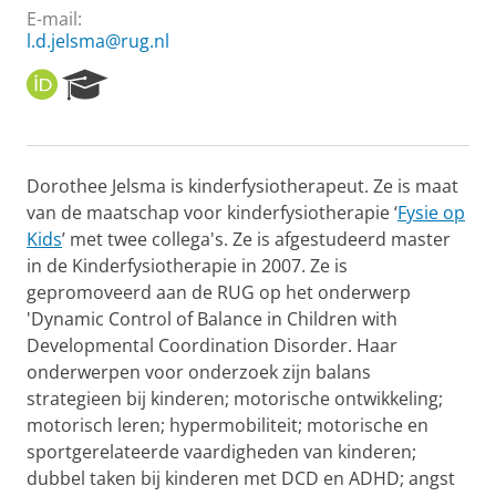
E-mail:
l.d.jelsma@rug.nl
O
R
R
e
C
s
I
e
D
a
Dorothee Jelsma is kinderfysiotherapeut. Ze is maat
r
van de maatschap voor kinderfysiotherapie ‘
Fysie op
c
h
Kids
’ met twee collega's. Ze is afgestudeerd master
P
in de Kinderfysiotherapie in 2007. Ze is
o
gepromoveerd aan de RUG op het onderwerp
r
'Dynamic Control of Balance in Children with
t
Developmental Coordination Disorder. Haar
a
l
onderwerpen voor onderzoek zijn balans
strategieen bij kinderen; motorische ontwikkeling;
motorisch leren; hypermobiliteit; motorische en
sportgerelateerde vaardigheden van kinderen;
dubbel taken bij kinderen met DCD en ADHD; angst