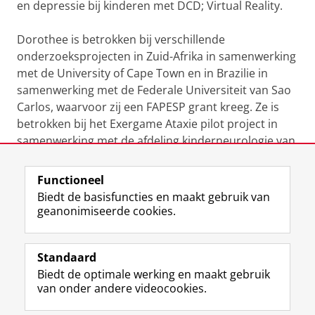
en depressie bij kinderen met DCD; Virtual Reality.
Dorothee is betrokken bij verschillende
onderzoeksprojecten in Zuid-Afrika in samenwerking
met de University of Cape Town en in Brazilie in
samenwerking met de Federale Universiteit van Sao
Carlos, waarvoor zij een FAPESP grant kreeg. Ze is
betrokken bij het Exergame Ataxie pilot project in
samenwerking met de afdeling kinderneurologie van
het UMCG.
Functioneel
Laatst gewijzigd:
25 juni 2022 10:54
Biedt de basisfuncties en maakt gebruik van
geanonimiseerde cookies.
F
L
R
I
Y
Volg de RUG
a
i
S
n
o
Standaard
c
n
S
s
u
Biedt de optimale werking en maakt gebruik
e
k
-
t
T
Studiekiezers
van onder andere videocookies.
b
e
f
a
u
Maatschappij/bedrijven
o
d
e
g
b