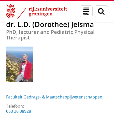
Skip
Skip
Over ons
dr. L.D. (Dorothee) Jelsma
Menu
Zoek
to
to
en
Content
Navigation
zoeken
dr. L.D. (Dorothee) Jelsma
PhD, lecturer and Pediatric Physical
Therapist
Faculteit Gedrags- & Maatschappijwetenschappen
Telefoon:
050 36 38928