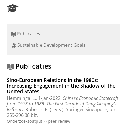
R
e
s
e
a
Publicaties
r
c
Sustainable Development Goals
h
P
o
r
Publicaties
t
a
Sino-European Relations in the 1980s:
l
Increasing Engagement in the Shadow of the
United States
Hemminga, L.
,
1-jan-2022
,
Chinese Economic Statecraft
from 1978 to 1989: The First Decade of Deng Xiaoping’s
Reforms.
Roberts, P. (reds.).
Springer Singapore
,
blz.
259-296
38 blz.
Onderzoeksoutput
›
›
peer review