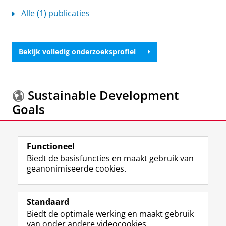
Alle (1) publicaties
Bekijk volledig onderzoeksprofiel
Sustainable Development
Goals
Meer informatie over de
Sustainable Development
Functioneel
Goals.
Biedt de basisfuncties en maakt gebruik van
geanonimiseerde cookies.
F
L
R
I
Y
Volg de RUG
a
i
S
n
o
Standaard
c
n
S
s
u
Biedt de optimale werking en maakt gebruik
e
k
-
t
T
Studiekiezers
van onder andere videocookies.