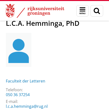
Skip
Skip
Over ons
L.C.A. Hemminga, PhD
Menu
Zoek
to
to
en
Content
Navigation
zoeken
L.C.A. Hemminga, PhD
Faculteit der Letteren
Telefoon:
050 36 37254
E-mail:
l.c.a.hemminga@rug.nl