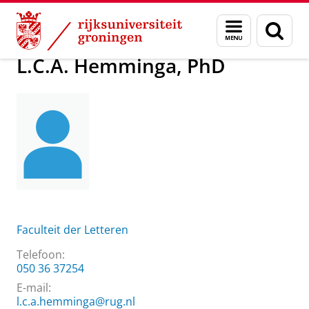
Skip
Skip
Over ons
L.C.A. Hemminga, PhD
Menu
Zoek
to
to
en
Content
Navigation
zoeken
L.C.A. Hemminga, PhD
Faculteit der Letteren
Telefoon:
050 36 37254
E-mail:
l.c.a.hemminga@rug.nl