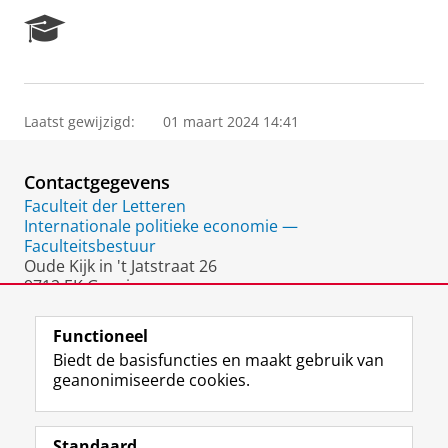
R
e
s
e
a
Laatst gewijzigd:
01 maart 2024 14:41
r
c
h
Contactgegevens
P
o
Faculteit der Letteren
r
Internationale politieke economie —
t
Faculteitsbestuur
a
Oude Kijk in 't Jatstraat 26
l
9712 EK Groningen
Nederland
Functioneel
Biedt de basisfuncties en maakt gebruik van
geanonimiseerde cookies.
F
L
R
I
Y
Volg de RUG
a
i
S
n
o
Standaard