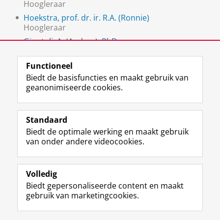
Hoogleraar
Hoekstra, prof. dr. ir. R.A. (Ronnie)
Hoogleraar
Giuntoli, A. (Andrea), PhD
Assistant Professor
Functioneel
Biedt de basisfuncties en maakt gebruik van
geanonimiseerde cookies.
F
L
R
I
Y
Volg de RUG
a
i
S
n
o
Standaard
c
n
S
s
u
Biedt de optimale werking en maakt gebruik
e
k
-
t
T
Studiekiezers
van onder andere videocookies.
b
e
f
a
u
Maatschappij/bedrijven
o
d
e
g
b
o
I
e
r
e
Alumni
k
n
d
a
-
Volledig
p
-
R
m
k
Biedt gepersonaliseerde content en maakt
Over ons
a
p
i
-
a
gebruik van marketingcookies.
g
a
j
a
n
i
g
k
c
a
Disclaimer & Copyright
Privacy
Cookies