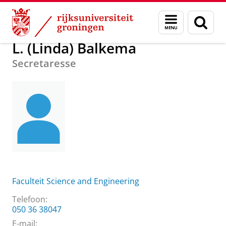
Skip
Skip
Over ons
L. (Linda) Balkema
Menu
Zoek
to
to
en
Content
Navigation
zoeken
L. (Linda) Balkema
Secretaresse
Faculteit Science and Engineering
Telefoon:
050 36 38047
E-mail: