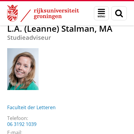
Skip
Skip
Over ons
L.A. (Leanne) Stalman, MA
Menu
Zoek
to
to
en
Content
Navigation
zoeken
L.A. (Leanne) Stalman, MA
Studieadviseur
Faculteit der Letteren
Telefoon:
06 3192 1039
E-mail: