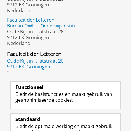
9712 EK Groningen
Nederland
Faculteit der Letteren
Bureau OWI — Onderwijsinstituut
Oude Kijk in 't Jatstraat 26
9712 EK Groningen
Nederland
Faculteit der Letteren
Oude Kijk in 't Jatstraat 26
9712 EK
Groningen
Kamer:
1312.0410
Functioneel
Biedt de basisfuncties en maakt gebruik van
geanonimiseerde cookies.
F
L
R
I
Y
Volg de RUG
a
i
S
n
o
Standaard
c
n
S
s
u
Biedt de optimale werking en maakt gebruik
e
k
-
t
T
Studiekiezers