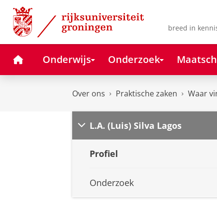
Skip
Skip
to
to
Content
Navigation
breed in kenni
Home
Onderwijs
Onderzoek
Maatsch
Over ons
Praktische zaken
Waar vi
L.A. (Luis) Silva Lagos
Profiel
Onderzoek