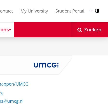
ontact
My University
Student Portal
Contr
Nederlands
English
 ons
Zoeken
schappen/UMCG
43
agos@umcg.nl