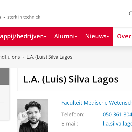
C
s - sterk in techniek
appij/bedrijven
Alumni
Nieuws
Over
ndt u ons
L.A. (Luis) Silva Lagos
L.A. (Luis) Silva Lagos
Faculteit Medische Weten
Telefoon:
050 361 80
E-mail:
l.a.silva.l