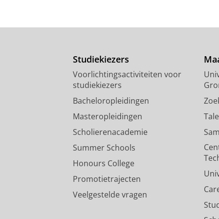
Studiekiezers
Maa
Voorlichtingsactiviteiten voor
Univ
studiekiezers
Gro
Bacheloropleidingen
Zoe
Masteropleidingen
Tal
Scholierenacademie
Sam
Cen
Summer Schools
Tec
Honours College
Uni
Promotietrajecten
Car
Veelgestelde vragen
Stu