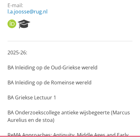
E-mail:
l.a.joosse@rug.nl
O
R
R
e
C
s
I
e
D
a
2025-26:
r
c
h
BA Inleiding op de Oud-Griekse wereld
P
o
BA Inleiding op de Romeinse wereld
r
t
BA Griekse Lectuur 1
a
l
BA Onderzoekscollege antieke wijsbegeerte (Marcus
Aurelius en de stoa)
ReMA Approaches: Antiquity, Middle Ages and Early