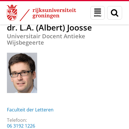
Skip
Skip
Over ons
dr. L.A. (Albert) Joosse
Menu
Zoek
to
to
en
Content
Navigation
zoeken
dr. L.A. (Albert) Joosse
Universitair Docent Antieke
Wijsbegeerte
Faculteit der Letteren
Telefoon:
06 3192 1226