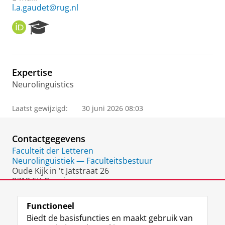
l.a.gaudet@rug.nl
O
R
R
e
C
s
I
e
D
a
Expertise
r
Neurolinguistics
c
h
P
Laatst gewijzigd:
30 juni 2026 08:03
o
r
t
Contactgegevens
a
Faculteit der Letteren
l
Neurolinguistiek — Faculteitsbestuur
Oude Kijk in 't Jatstraat 26
9712 EK Groningen
Nederland
Functioneel
Biedt de basisfuncties en maakt gebruik van