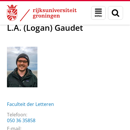
Skip
Skip
Over ons
L.A. (Logan) Gaudet
Menu
Zoek
to
to
en
Content
Navigation
zoeken
L.A. (Logan) Gaudet
Faculteit der Letteren
Telefoon:
050 36 35858
E-mail: