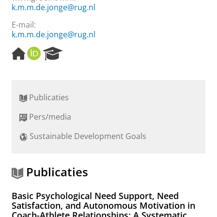
k.m.m.de.jonge@rug.nl
E-mail:
k.m.m.de.jonge@rug.nl
H
O
R
o
R
e
m
C
s
e
I
e
p
D
a
Publicaties
a
r
g
c
Pers/media
e
h
P
Sustainable Development Goals
o
r
t
a
Publicaties
l
Basic Psychological Need Support, Need
Satisfaction, and Autonomous Motivation in
Coach-Athlete Relationships: A Systematic