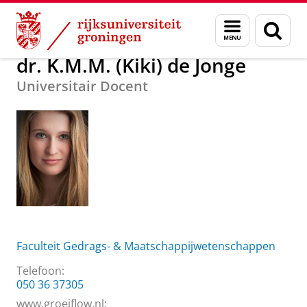
Skip
Skip
Over ons
dr. K.M.M. (Kiki) de Jonge
Menu
Zoek
to
to
en
Content
Navigation
zoeken
dr. K.M.M. (Kiki) de Jonge
Universitair Docent
Faculteit Gedrags- & Maatschappijwetenschappen
Telefoon:
050 36 37305
www.groeiflow.nl: