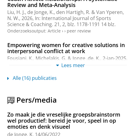
Review and Meta-Analysis
Liu, H. J.
,
de Jonge, K.
,
den Hartigh, R.
&
Van Yperen,
N. W.
,
2026
,
In:
International Journal of Sports
Science & Coaching.
21
,
2
,
blz. 1178-1191
14 blz.
Onderzoeksoutput
:
Article
›
›
peer review
Empowering women for creative solutions in
interpersonal conflict at work
Fousiani, K.
,
Michelakis, G.
&
Jonge ,de, K.
,
2-jan-2025
,
In:
International Journal of Conflict Management.
36
,
Lees meer
1
,
blz. 20-47
28 blz.
Onderzoeksoutput
:
Article
›
›
peer review
Alle (16) publicaties
Perceptual Distance in Coaching Beginning
Teachers: A Dyadic Study of Coaches’ Basic
Pers/media
Psychological Need Support and Coachees’
Need Satisfaction
Zo maak je die vreselijke groepsbrainstorm
Liu, H.
,
de Jonge, K.
,
den Hartigh, R.
&
Van Yperen, N.
wel productief: bereid je voor, speel in op
W.
,
2025
,
In:
Frontiers in Education.
10
,
11 blz.
,
emoties en denk visueel
1595274.
de Jonge, K.
14/06/2022
Onderzoeksoutput
:
Article
›
›
peer review