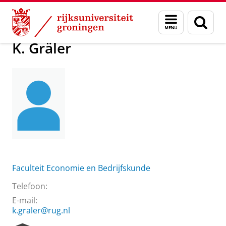
Skip
Skip
Over ons
K. Gräler
Menu
Zoek
to
to
en
Content
Navigation
zoeken
K. Gräler
Faculteit Economie en Bedrijfskunde
Telefoon:
E-mail:
k.graler@rug.nl