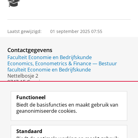
R
e
s
e
a
Laatst gewijzigd:
01 september 2025 07:55
r
c
h
Contactgegevens
P
o
Faculteit Economie en Bedrijfskunde
r
Economics, Econometrics & Finance — Bestuur
t
faculteit Economie en Bedrijfskunde
a
Nettelbosje 2
l
9747 AE Groningen
Nederland
Functioneel
Biedt de basisfuncties en maakt gebruik van
geanonimiseerde cookies.
F
L
R
I
Y
Volg de RUG
a
i
S
n
o
Standaard
c
n
S
s
u