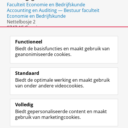
Faculteit Economie en Bedrijfskunde
Accounting en Auditing — Bestuur faculteit
Economie en Bedrijfskunde
Nettelbosje 2
9747 AE Groningen
Nederland
Functioneel
Biedt de basisfuncties en maakt gebruik van
geanonimiseerde cookies.
F
L
R
I
Y
Volg de RUG
a
i
S
n
o
Standaard
c
n
S
s
u
Biedt de optimale werking en maakt gebruik
e
k
-
t
T
Studiekiezers
van onder andere videocookies.
b
e
f
a
u
Maatschappij/bedrijven
o
d
e
g
b
o
I
e
r
e
Alumni
k
n
d
a
-
Volledig
p
-
R
m
k
Biedt gepersonaliseerde content en maakt
Over ons
a
p
i
-
a
gebruik van marketingcookies.
g
a
j
a
n
i
g
k
c
a