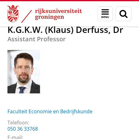
Skip
Skip
Over ons
K.G.K.W. (Klaus) Derfuss, Dr
Menu
Zoek
to
to
en
Content
Navigation
zoeken
K.G.K.W. (Klaus) Derfuss, Dr
Assistant Professor
Faculteit Economie en Bedrijfskunde
Telefoon:
050 36 33768
E-mail: