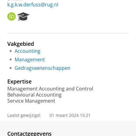
k.g.k.w.derfuss@rug.nl
O
R
R
e
C
s
I
e
D
a
Vakgebied
r
Accounting
c
h
Management
P
Gedragswetenschappen
o
r
Expertise
t
a
Management Accounting and Control
l
Behavioural Accounting
Service Management
Laatst gewijzigd:
01 maart 2024 15:21
Contactgegevens