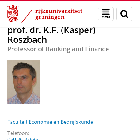
Skip
Skip
Over ons
prof. dr. K.F. (Kasper) Roszbach
Menu
Zoek
to
to
en
Content
Navigation
zoeken
prof. dr. K.F. (Kasper)
Roszbach
Professor of Banking and Finance
Faculteit Economie en Bedrijfskunde
Telefoon:
050 36 33685