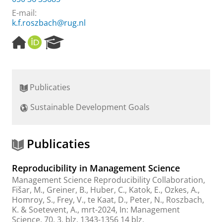
E-mail:
k.f.roszbach@rug.nl
H
O
R
o
R
e
m
C
s
e
I
e
p
D
a
Publicaties
a
r
g
c
Sustainable Development Goals
e
h
P
o
r
Publicaties
t
a
Reproducibility in Management Science
l
Management Science Reproducibility Collaboration
,
Fišar, M., Greiner, B., Huber, C., Katok, E., Ozkes, A.,
Homroy, S.
,
Frey, V.
,
te Kaat, D.
,
Peter, N.
,
Roszbach,
K.
&
Soetevent, A.
,
mrt-2024
,
In:
Management
Science.
70
,
3
,
blz. 1343-1356
14 blz.