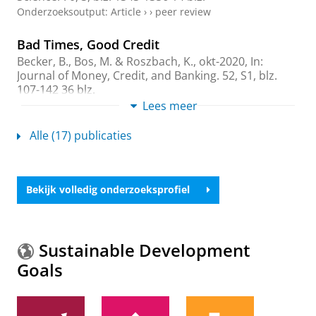
Onderzoeksoutput
:
Article
›
›
peer review
Bad Times, Good Credit
Becker, B., Bos, M. &
Roszbach, K.
,
okt-2020
,
In:
Journal of Money, Credit, and Banking.
52
,
S1
,
blz.
107-142
36 blz.
Onderzoeksoutput
:
Article
Lees meer
›
›
peer review
Alle (17) publicaties
Collateral damaged? Priority structure, credit
supply, and firm performance
Cerqueiro, G., Ongena, S. &
Roszbach, K.
,
okt-2020
,
In:
Journal of Financial Intermediation.
44
,
13 blz.
,
Bekijk volledig onderzoeksprofiel
100824.
Onderzoeksoutput
:
Article
›
›
peer review
Housing Markets in Scandinavia: Supply,
Sustainable Development
Demand and Regulation
Goals
Torstensen, K. N. &
Roszbach, K.
,
2019
,
Hot Property.
Nijskens, R., Lohuis, M., Hilbers, P. & Heeringa, W.
(reds.).
Springer
,
blz. 129-139
11 blz.