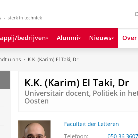
C
s - sterk in techniek
appij/bedrijven
Alumni
Nieuws
Over
ndt u ons
K.K. (Karim) El Taki, Dr
K.K. (Karim) El Taki, Dr
Universitair docent, Politiek in h
Oosten
Faculteit der Letteren
Telefoon:
050 36 360