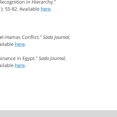
Recognition in Hierarchy.”
1): 55-82. Available
here
.
rael-Hamas Conflict.”
Sada Journal,
ailable
here
.
minance in Egypt.”
Sada Journal,
ailable
here
.