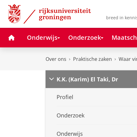
Skip
Skip
to
to
Content
Navigation
breed in kenni
Home
Onderwijs
Onderzoek
Maatsch
Over ons
Praktische zaken
Waar vi
K.K. (Karim) El Taki, Dr
Profiel
Onderzoek
Onderwijs