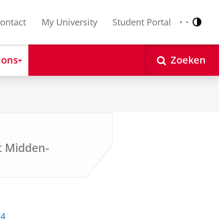
ontact
My University
Student Portal
Contr
Nederlands
English
 ons
Zoeken
et Midden-
74