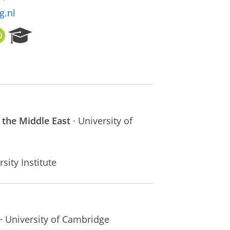
g.nl
O
R
R
e
C
s
I
e
D
a
r
c
h
n the Middle East
· University of
P
o
r
t
sity Institute
a
l
·
University of Cambridge