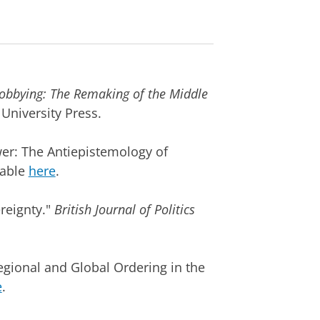
obbying: The Remaking of the Middle
University Press.
wer: The Antiepistemology of
lable
here
.
ereignty."
British Journal of Politics
egional and Global Ordering in the
e
.