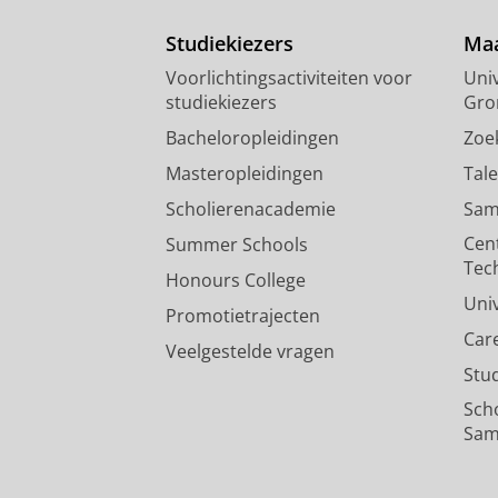
Studiekiezers
Maa
Voorlichtingsactiviteiten voor
Univ
studiekiezers
Gro
Bacheloropleidingen
Zoe
Masteropleidingen
Tal
Scholierenacademie
Sam
Cen
Summer Schools
Tec
Honours College
Uni
Promotietrajecten
Car
Veelgestelde vragen
Stu
Sch
Sam