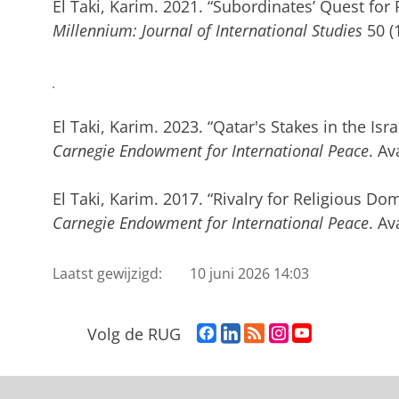
El Taki, Karim. 2021. “Subordinates’ Quest for 
Millennium: Journal of International Studies
50 (
.
El Taki, Karim. 2023. “Qatar's Stakes in the Is
Carnegie Endowment for International Peace
. Av
El Taki, Karim. 2017. “Rivalry for Religious Do
Carnegie Endowment for International Peace
. Av
Laatst gewijzigd:
10 juni 2026 14:03
F
L
R
I
Y
Volg de RUG
a
i
S
n
o
c
n
S
s
u
e
k
-
t
T