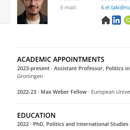
E-mail:
k.el.taki@ru
H
L
o
i
m
n
e
k
p
e
a
d
g
I
ACADEMIC APPOINTMENTS
e
n
2023-present · Assistant Professor, Politics i
Groningen
2022-23 · Max Weber Fellow
· European Univer
EDUCATION
2022 · PhD, Politics and International Studies 