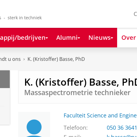
C
s - sterk in techniek
appij/bedrijven
Alumni
Nieuws
Over
ndt u ons
K. (Kristoffer) Basse, PhD
K. (Kristoffer) Basse, Ph
Massaspectrometrie technieker
Faculteit Science and Engine
Telefoon:
050 36 364