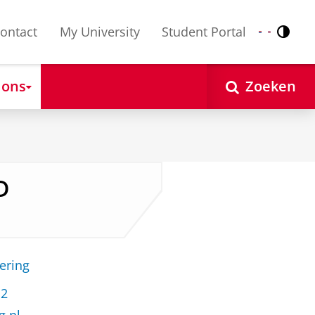
ontact
My University
Student Portal
Contr
Nederlands
English
 ons
Zoeken
D
ering
12