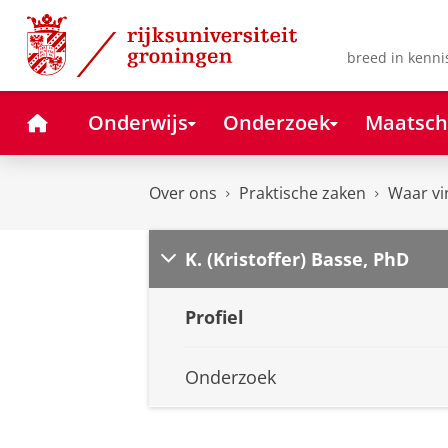
Skip
Skip
to
to
Content
Navigation
breed in kenni
Home
Onderwijs
Onderzoek
Maatsch
Over ons
Praktische zaken
Waar vi
K. (Kristoffer) Basse, PhD
Profiel
Onderzoek