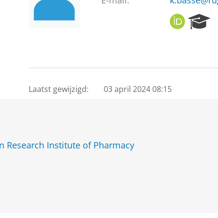
E-mail:
k.basse@ru
O
R
R
e
C
s
I
e
D
a
r
c
Laatst gewijzigd:
03 april 2024 08:15
h
P
o
r
t
 Research Institute of Pharmacy
a
l