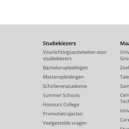
Studiekiezers
Maa
Voorlichtingsactiviteiten voor
Univ
studiekiezers
Gro
Bacheloropleidingen
Zoe
Masteropleidingen
Tal
Scholierenacademie
Sam
Cen
Summer Schools
Tec
Honours College
Uni
Promotietrajecten
Car
Veelgestelde vragen