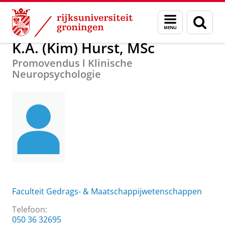
Skip
Skip
Over ons
K.A. (Kim) Hurst, MSc
Menu
Zoek
to
to
en
Content
Navigation
zoeken
K.A. (Kim) Hurst, MSc
Promovendus l Klinische
Neuropsychologie
Faculteit Gedrags- & Maatschappijwetenschappen
Telefoon:
050 36 32695