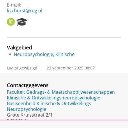
E-mail:
k.a.hurst@rug.nl
O
R
R
e
C
s
I
e
D
a
Vakgebied
r
Neuropsychologie, Klinische
c
h
P
Laatst gewijzigd:
23 september 2025 08:07
o
r
t
Contactgegevens
a
Faculteit Gedrags- & Maatschappijwetenschappen
l
Klinische & Ontwikkelingsneuropsychologie —
Basiseenheid Klinische & Ontwikkelings
Neuropsychologie
Grote Kruisstraat 2/1
9712 TS Groningen
Nederland