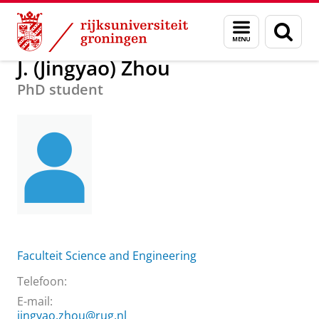
Skip
Skip
Over ons
J. (Jingyao) Zhou
Menu
Zoek
to
to
en
Content
Navigation
zoeken
J. (Jingyao) Zhou
PhD student
Faculteit Science and Engineering
Telefoon:
E-mail:
jingyao.zhou@rug.nl