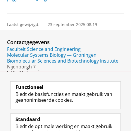
Laatst gewijzigd:
23 september 2025 08:19
Contactgegevens
Faculteit Science and Engineering
Molecular Systems Biology — Groningen
Biomolecular Sciences and Biotechnology Institute
Nijenborgh 7
9747 AG Groningen
Nederland
Functioneel
Biedt de basisfuncties en maakt gebruik van
geanonimiseerde cookies.
F
L
R
I
Y
Volg de RUG
a
i
S
n
o
Standaard
c
n
S
s
u
Biedt de optimale werking en maakt gebruik
e
k
-
t
T
Studiekiezers