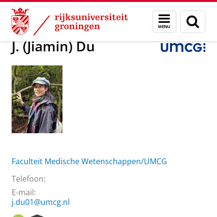
Skip
Skip
Over ons
J. (Jiamin) Du
Menu
Zoek
to
to
en
Content
Navigation
zoeken
J. (Jiamin) Du
Faculteit Medische Wetenschappen/UMCG
Telefoon:
E-mail:
j.du01@umcg.nl