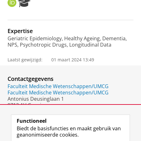
O
R
R
e
C
s
I
e
D
a
Expertise
r
Geriatric Epidemiology, Healthy Ageing, Dementia,
c
NPS, Psychotropic Drugs, Longitudinal Data
h
P
o
Laatst gewijzigd:
01 maart 2024 13:49
r
t
a
Contactgegevens
l
Faculteit Medische Wetenschappen/UMCG
Faculteit Medische Wetenschappen/UMCG
Antonius Deusinglaan 1
9713 AV Groningen
Nederland
Functioneel
Biedt de basisfuncties en maakt gebruik van
geanonimiseerde cookies.