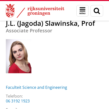
Skip
Skip
Over ons
J.L. (Jagoda) Slawinska, Prof
Menu
Zoek
to
to
en
Content
Navigation
zoeken
J.L. (Jagoda) Slawinska, Prof
Associate Professor
Faculteit Science and Engineering
Telefoon:
06 3192 1923