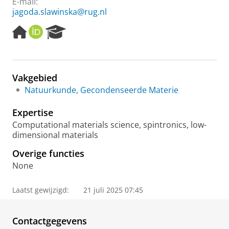
E-mail:
jagoda.slawinska@rug.nl
H
O
R
o
R
e
m
C
s
e
I
e
p
D
a
Vakgebied
a
r
Natuurkunde, Gecondenseerde Materie
g
c
e
h
Expertise
P
o
Computational materials science, spintronics, low-
r
dimensional materials
t
Overige functies
a
l
None
Laatst gewijzigd:
21 juli 2025 07:45
Contactgegevens