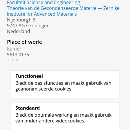
Faculteit Science and Engineering
Theorie van de Gecondenseerde Materie — Zernike
Institute for Advanced Materials
Nijenborgh 3
9747 AG Groningen
Nederland
Place of work:
Kamer:
5613.0176
Telefoon:
06 3192 1923
Functioneel
Biedt de basisfuncties en maakt gebruik van
geanonimiseerde cookies.
F
L
R
I
Y
Volg de RUG
a
i
S
n
o
Standaard
c
n
S
s
u
Biedt de optimale werking en maakt gebruik
e
k
-
t
T
Studiekiezers
van onder andere videocookies.
b
e
f
a
u
Maatschappij/bedrijven
o
d
e
g
b