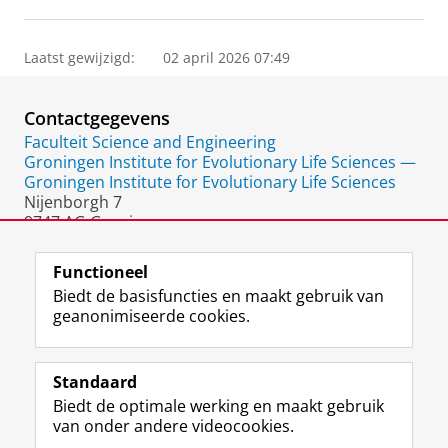
Laatst gewijzigd:
02 april 2026 07:49
Contactgegevens
Faculteit Science and Engineering
Groningen Institute for Evolutionary Life Sciences —
Groningen Institute for Evolutionary Life Sciences
Nijenborgh 7
9747 AG Groningen
Nederland
Functioneel
Biedt de basisfuncties en maakt gebruik van
geanonimiseerde cookies.
F
L
R
I
Y
Volg de RUG
a
i
S
n
o
Standaard
c
n
S
s
u
Biedt de optimale werking en maakt gebruik
e
k
-
t
T
Studiekiezers
van onder andere videocookies.
b
e
f
a
u