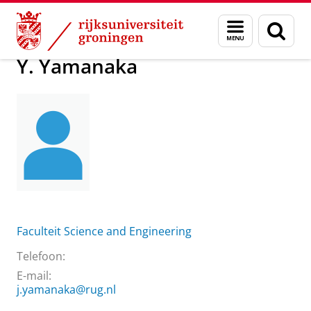
Skip
Skip
Over ons
Y. Yamanaka
Menu
Zoek
to
to
en
Content
Navigation
zoeken
Y. Yamanaka
Faculteit Science and Engineering
Telefoon:
E-mail:
j.yamanaka@rug.nl