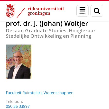
Skip
Skip
Over ons
prof. dr. J. (Johan) Woltjer
Menu
Zoek
to
to
en
Content
Navigation
zoeken
prof. dr. J. (Johan) Woltjer
Decaan Graduate Studies, Hoogleraar
Stedelijke Ontwikkeling en Planning
Faculteit Ruimtelijke Wetenschappen
Telefoon:
050 36 33897