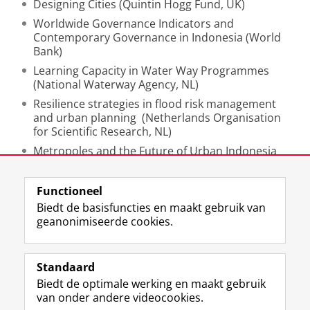
Designing Cities (Quintin Hogg Fund, UK)
Worldwide Governance Indicators and
Contemporary Governance in Indonesia (World
Bank)
Learning Capacity in Water Way Programmes
(National Waterway Agency, NL)
Resilience strategies in flood risk management
and urban planning (Netherlands Organisation
for Scientific Research, NL)
Metropoles and the Future of Urban Indonesia
(Royal Academy of Arts and Sciences, NL)
Functioneel
Laatst gewijzigd:
07 april 2024 13:07
Biedt de basisfuncties en maakt gebruik van
geanonimiseerde cookies.
F
L
R
I
Y
Volg de RUG
a
i
S
n
o
Standaard
c
n
S
s
u
Biedt de optimale werking en maakt gebruik
e
k
-
t
T
Studiekiezers
van onder andere videocookies.
b
e
f
a
u