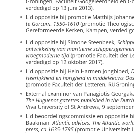
Groningen, Faculteit Godgeleerdheid en 
verdedigd op 13 juni 2013).
Lid oppositie bij promotie Matthijs Johan
te Gorcum, 1550-1610
(promotie Theologisch
Gereformeerde Kerken, Kampen, verdedigd 
Lid oppositie bij Simone Steenbeek,
Schippe
ontwikkeling van maritieme schippersgemeens
vroegmoderne tijd
(promotie Faculteit der L
verdedigd op 12 oktober 2017).
Lid oppositie bij Hein Harmen Jongbloed,
D
Heerlijkheid en horigheid in middeleeuws Oos
(promotie Faculteit der Letteren, RUGroni
External examinor van Panagiotis Georgak
The Huguenot gazettes published in the Dutc
Viva University of St Andrews, 9 september
Lid beoordelingscommissie en oppositie bi
Baakman,
Atlantic advices: The Atlantic worl
press, ca 1635-1795
(promotie Universiteit L