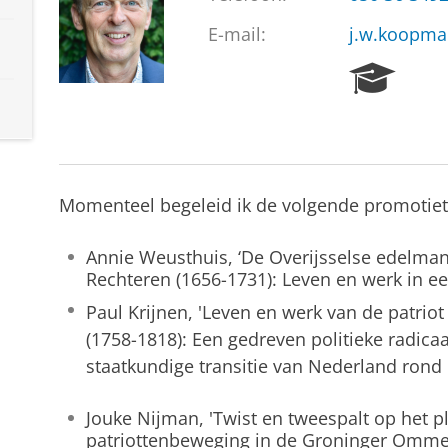
E-mail:
j.w.koopma
R
e
s
e
a
r
Momenteel begeleid ik de volgende promotiet
c
h
P
Annie Weusthuis, ‘De Overijsselse edelman
o
Rechteren (1656-1731): Leven en werk in ee
r
Paul Krijnen, 'Leven en werk van de patriot
t
a
(1758-1818): Een gedreven politieke radicaal
l
staatkundige transitie van Nederland rond 
Jouke Nijman, 'Twist en tweespalt op het p
patriottenbeweging in de Groninger Omme