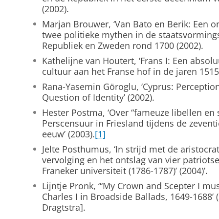
(2002).
Marjan Brouwer, ‘Van Bato en Berik: Een o
twee politieke mythen in de staatsvormin
Republiek en Zweden rond 1700 (2002).
Kathelijne van Houtert, ‘Frans I: Een absol
cultuur aan het Franse hof in de jaren 1515
Rana-Yasemin Göroglu, ‘Cyprus: Perception
Question of Identity’ (2002).
Hester Postma, ‘Over “fameuze libellen en 
Perscensuur in Friesland tijdens de zevent
eeuw’ (2003).
[1]
Jelte Posthumus, ‘In strijd met de aristocr
vervolging en het ontslag van vier patriot
Franeker universiteit (1786-1787)’ (2004)’.
Lijntje Pronk, ‘“My Crown and Scepter I mus
Charles I in Broadside Ballads, 1649-1688’ (
Dragtstra].