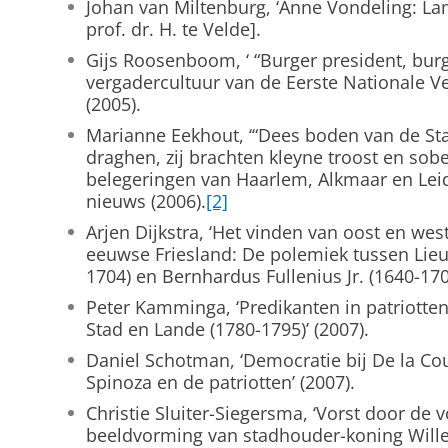
Johan van Miltenburg, ‘Anne Vondeling: Lam
prof. dr. H. te Velde].
Gijs Roosenboom, ‘ “Burger president, bur
vergadercultuur van de Eerste Nationale V
(2005).
Marianne Eekhout, ‘“Dees boden van de Sta
draghen, zij brachten kleyne troost en sob
belegeringen van Haarlem, Alkmaar en Leid
nieuws (2006).
[2]
Arjen Dijkstra, ‘Het vinden van oost en wes
eeuwse Friesland: De polemiek tussen Lie
1704) en Bernhardus Fullenius Jr. (1640-1707
Peter Kamminga, ‘Predikanten in patriotten
Stad en Lande (1780-1795)’ (2007).
Daniel Schotman, ‘Democratie bij De la Co
Spinoza en de patriotten’ (2007).
Christie Sluiter-Siegersma, ‘Vorst door de v
beeldvorming van stadhouder-koning Willem