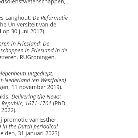
Godsdienstwetenschappen,
nes Langhout,
De Reformatie
e Universiteit van de
op 30 juni 2017).
ren in Friesland: De
chappen in Friesland in de
etteren, RUGroningen,
iepenheim uitgediept:
t-Nederland (en Westfalen)
ngen, 11 november 2019).
akis,
Delivering the News:
h Republic, 1671-1701
(PhD
 2022).
j promotie van Esther
d in the Dutch periodical
eiden, 31 januari 2023).