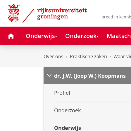
Skip
Skip
to
to
Content
Navigation
breed in kenni
Home
Onderwijs
Onderzoek
Maatsch
Over ons
Praktische zaken
Waar vi
dr. J.W. (Joop W.) Koopmans
Profiel
Onderzoek
Onderwijs