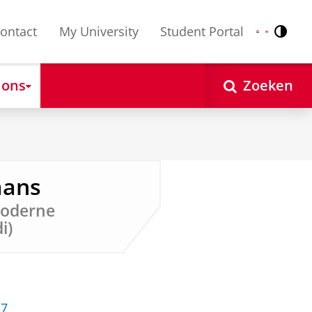
ontact
My University
Student Portal
Contr
Nederlands
English
 ons
Zoeken
mans
moderne
i)
27