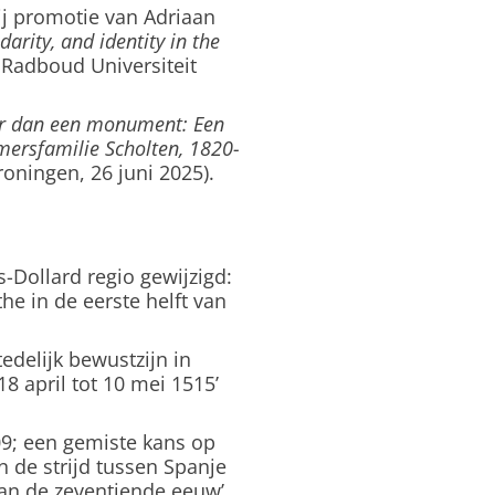
ij promotie van Adriaan
arity, and identity in the
 Radboud Universiteit
r dan een monument: Een
mersfamilie Scholten, 1820-
roningen, 26 juni 2025).
-Dollard regio gewijzigd:
e in de eerste helft van
edelijk bewustzijn in
18 april tot 10 mei 1515’
9; een gemiste kans op
n de strijd tussen Spanje
an de zeventiende eeuw’