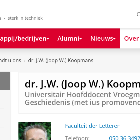
C
s - sterk in techniek
appij/bedrijven
Alumni
Nieuws
Over
ndt u ons
dr. J.W. (Joop W.) Koopmans
dr. J.W. (Joop W.) Koop
Universitair Hoofddocent Vroeg
Geschiedenis (met ius promovend
Faculteit der Letteren
Telefoon:
050 36 349