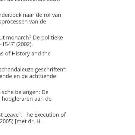
nderzoek naar de rol van
gsprocessen van de
uut monarch? De politieke
-1547’ (2002).
s of History and the
schandaleuze geschriften”:
iende en de achttiende
atische belangen: De
se hoogleraren aan de
t Leave”: The Execution of
2005) [met dr. H.