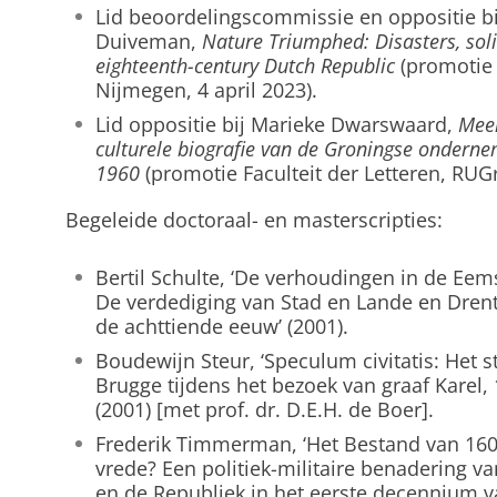
Lid beoordelingscommissie en oppositie b
Duiveman,
Nature Triumphed: Disasters, solid
eighteenth-century Dutch Republic
(promotie
Nijmegen, 4 april 2023).
Lid oppositie bij Marieke Dwarswaard,
Mee
culturele biografie van de Groningse onderne
1960
(promotie Faculteit der Letteren, RUG
Begeleide doctoraal- en masterscripties:
Bertil Schulte, ‘De verhoudingen in de Eems
De verdediging van Stad en Lande en Drenth
de achttiende eeuw’ (2001).
Boudewijn Steur, ‘Speculum civitatis: Het st
Brugge tijdens het bezoek van graaf Karel, 
(2001) [met prof. dr. D.E.H. de Boer].
Frederik Timmerman, ‘Het Bestand van 160
vrede? Een politiek-militaire benadering va
en de Republiek in het eerste decennium v