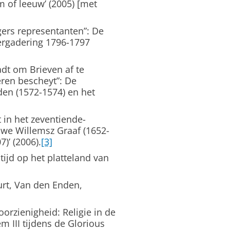
 of leeuw’ (2005) [met
gers representanten”: De
ergadering 1796-1797
dt om Brieven af te
eren bescheyt”: De
en (1572-1574) en het
t in het zeventiende-
uwe Willemsz Graaf (1652-
)’ (2006).
[3]
tijd op het platteland van
urt, Van den Enden,
oorzienigheid: Religie in de
 III tijdens de Glorious