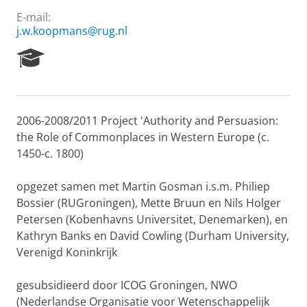
E-mail:
j.w.koopmans@rug.nl
R
e
s
e
a
2006-2008/2011 Project 'Authority and Persuasion:
r
the Role of Commonplaces in Western Europe (c.
c
h
1450-c. 1800)
P
o
opgezet samen met Martin Gosman i.s.m. Philiep
r
Bossier (RUGroningen), Mette Bruun en Nils Holger
t
Petersen (Kobenhavns Universitet, Denemarken), en
a
l
Kathryn Banks en David Cowling (Durham University,
Verenigd Koninkrijk
gesubsidieerd door ICOG Groningen, NWO
(Nederlandse Organisatie voor Wetenschappelijk