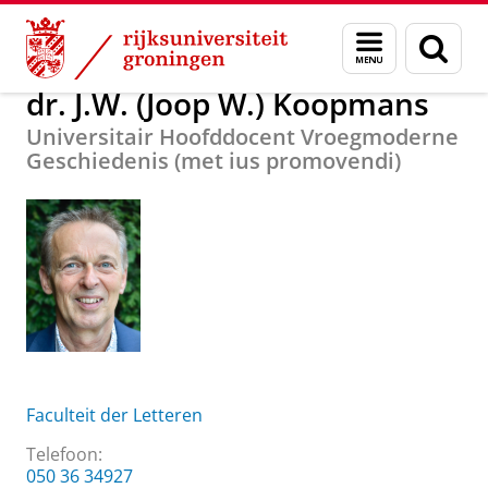
Skip
Skip
Over ons
dr. J.W. (Joop W.) Koopmans
Menu
Zoek
to
to
en
Content
Navigation
zoeken
dr. J.W. (Joop W.) Koopmans
Universitair Hoofddocent Vroegmoderne
Geschiedenis (met ius promovendi)
Faculteit der Letteren
Telefoon:
050 36 34927