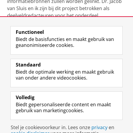
informatiebronnen zullen worden gelinkt. Dr. Jacob
van Sluis en ik zijn bij dit project betrokken als
deelveldredacteuren voor het onderdeel
geschiedenis van de late middeleeuwen tot 1945.
Functioneel
Laatst gewijzigd:
25 juni 2022 12:22
Biedt de basisfuncties en maakt gebruik van
geanonimiseerde cookies.
F
L
R
I
Y
Volg de RUG
a
i
S
n
o
Standaard
c
n
S
s
u
Biedt de optimale werking en maakt gebruik
e
k
-
t
T
Studiekiezers
van onder andere videocookies.
b
e
f
a
u
Maatschappij/bedrijven
o
d
e
g
b
o
I
e
r
e
Alumni
k
n
d
a
-
Volledig
p
-
R
m
k
Biedt gepersonaliseerde content en maakt
Over ons
a
p
i
-
a
gebruik van marketingcookies.
g
a
j
a
n
i
g
k
c
a
Disclaimer & Copyright
Privacy
Cookies
n
i
s
c
a
Stel je cookievoorkeur in. Lees onze
privacy
en
Inloggen
a
n
u
o
l