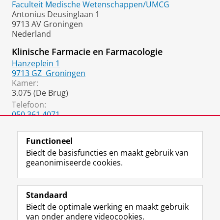
Faculteit Medische Wetenschappen/UMCG
Antonius Deusinglaan 1
9713 AV Groningen
Nederland
Klinische Farmacie en Farmacologie
Hanzeplein 1
9713 GZ
Groningen
Kamer:
3.075 (De Brug)
Telefoon:
050 361 4071
050 361 4087
(fax)
Functioneel
Biedt de basisfuncties en maakt gebruik van
geanonimiseerde cookies.
F
L
R
I
Y
Volg de RUG
a
i
S
n
o
Standaard
c
n
S
s
u
Biedt de optimale werking en maakt gebruik
e
k
-
t
T
Studiekiezers
van onder andere videocookies.
b
e
f
a
u