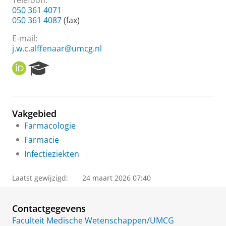
Telefoon:
050 361 4071
050 361 4087
(fax)
E-mail:
j.w.c.alffenaar@umcg.nl
O
R
R
e
C
s
I
e
D
a
Vakgebied
r
Farmacologie
c
h
Farmacie
P
Infectieziekten
o
r
t
Laatst gewijzigd:
24 maart 2026 07:40
a
l
Contactgegevens
Faculteit Medische Wetenschappen/UMCG