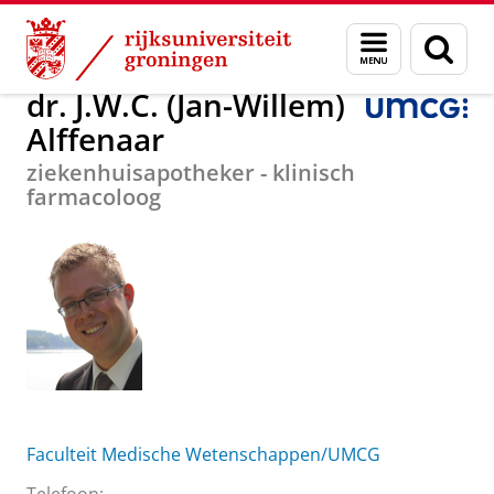
Skip
Skip
Over ons
dr. J.W.C. (Jan-Willem) Alffenaar
Menu
Zoek
to
to
en
Content
Navigation
zoeken
dr. J.W.C. (Jan-Willem)
Alffenaar
ziekenhuisapotheker - klinisch
farmacoloog
Faculteit Medische Wetenschappen/UMCG