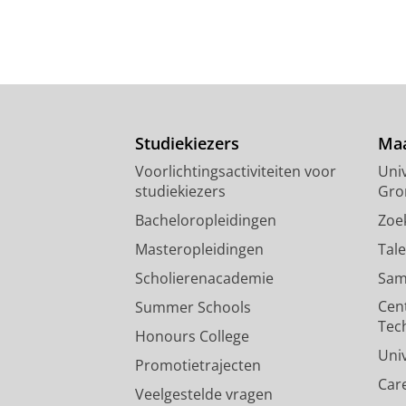
Studiekiezers
Maa
Voorlichtingsactiviteiten voor
Univ
studiekiezers
Gro
Bacheloropleidingen
Zoe
Masteropleidingen
Tal
Scholierenacademie
Sam
Cen
Summer Schools
Tec
Honours College
Uni
Promotietrajecten
Car
Veelgestelde vragen