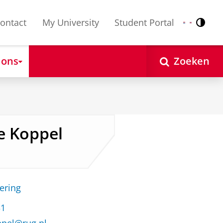
ontact
My University
Student Portal
Contr
Nederlands
English
 ons
Zoeken
de Koppel
ering
31