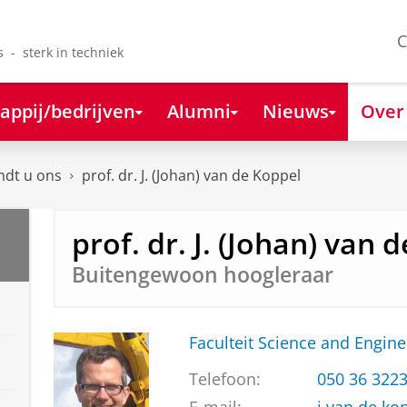
C
s - sterk in techniek
appij/bedrijven
Alumni
Nieuws
Over
ndt u ons
prof. dr. J. (Johan) van de Koppel
prof. dr. J. (Johan) van 
Buitengewoon hoogleraar
Faculteit Science and Engine
Telefoon:
050 36 322