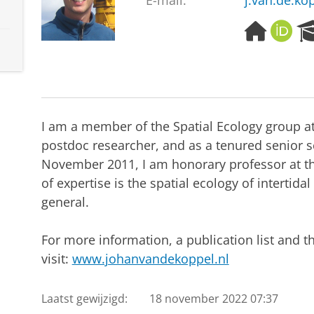
E-mail:
j.van.de.ko
H
O
o
R
m
C
e
I
p
D
a
g
I am a member of the Spatial Ecology group at
e
postdoc researcher, and as a tenured senior s
November 2011, I am honorary professor at th
of expertise is the spatial ecology of intertid
general.
For more information, a publication list and t
visit:
www.johanvandekoppel.nl
Laatst gewijzigd:
18 november 2022 07:37