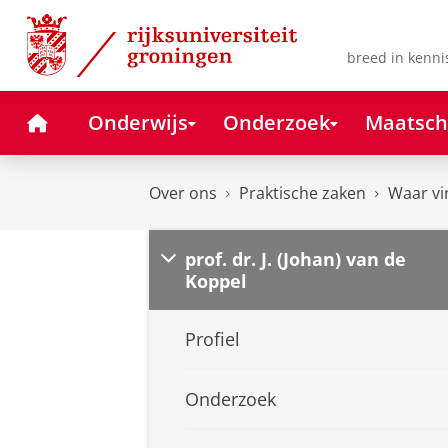
Skip
Skip
to
to
Content
Navigation
breed in kenni
Home
Onderwijs
Onderzoek
Maatsch
Over ons
Praktische zaken
Waar vi
prof. dr. J. (Johan) van de
Koppel
Profiel
Onderzoek