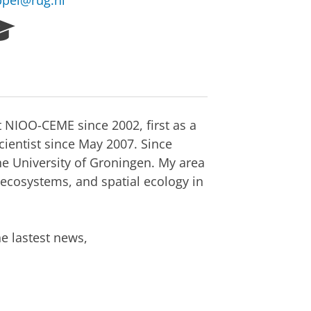
ppel@rug.nl
R
e
s
e
a
r
c
 NIOO-CEME since 2002, first as a
h
cientist since May 2007. Since
P
e University of Groningen. My area
o
r
al ecosystems, and spatial ecology in
t
a
l
he lastest news,