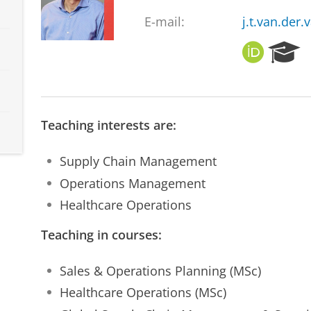
E-mail:
j.t.van.der.
O
R
R
e
C
s
I
e
D
a
Teaching interests are:
r
c
h
Supply Chain Management
P
Operations Management
o
r
Healthcare Operations
t
a
Teaching in courses:
l
Sales & Operations Planning (MSc)
Healthcare Operations (MSc)