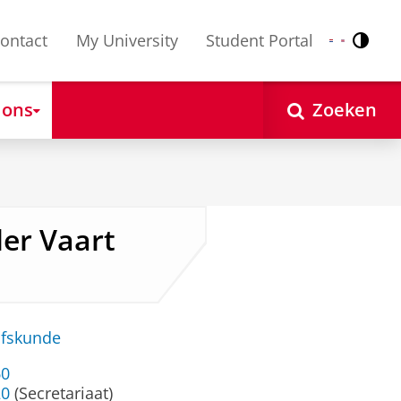
ontact
My University
Student Portal
Contr
Nederlands
English
 ons
Zoeken
 der Vaart
jfskunde
60
20
(Secretariaat)