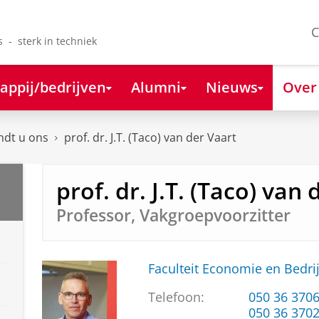
C
s - sterk in techniek
appij/bedrijven
Alumni
Nieuws
Over
ndt u ons
prof. dr. J.T. (Taco) van der Vaart
prof. dr. J.T. (Taco) van
Professor, Vakgroepvoorzitter
Faculteit Economie en Bedri
Telefoon:
050 36 370
050 36 370