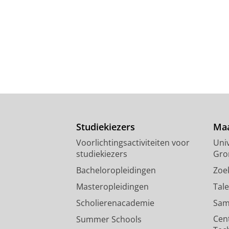
Studiekiezers
Maa
Voorlichtingsactiviteiten voor
Univ
studiekiezers
Gro
Bacheloropleidingen
Zoe
Masteropleidingen
Tal
Scholierenacademie
Sam
Cen
Summer Schools