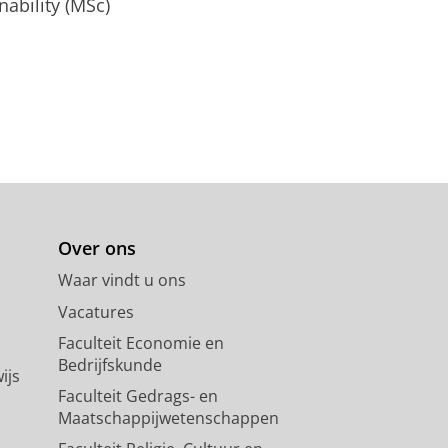
ability (MSc)
Over ons
Waar vindt u ons
Vacatures
Faculteit Economie en
Bedrijfskunde
ijs
Faculteit Gedrags- en
Maatschappijwetenschappen