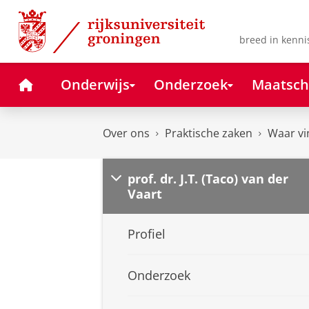
Skip
Skip
to
to
Content
Navigation
breed in kenni
Home
Onderwijs
Onderzoek
Maatsch
Over ons
Praktische zaken
Waar vi
prof. dr. J.T. (Taco) van der
Vaart
Profiel
Onderzoek