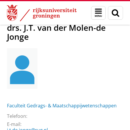
Skip
Skip
Over ons
drs. J.T. van der Molen-de Jonge
Menu
Zoek
to
to
en
Content
Navigation
zoeken
drs. J.T. van der Molen-de
Jonge
Faculteit Gedrags- & Maatschappijwetenschappen
Telefoon:
E-mail: