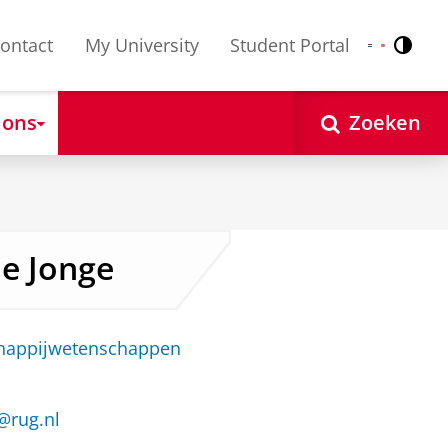
ontact
My University
Student Portal
Contr
Nederlands
English
 ons
Zoeken
de Jonge
chappijwetenschappen
e@rug.nl