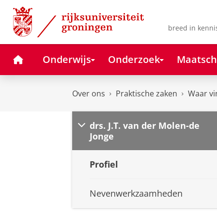
Skip
Skip
to
to
Content
Navigation
breed in kenni
Home
Onderwijs
Onderzoek
Maatsch
Over ons
Praktische zaken
Waar vi
drs. J.T. van der Molen-de
Jonge
Profiel
Nevenwerkzaamheden