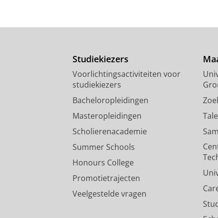
Studiekiezers
Maa
Voorlichtingsactiviteiten voor
Univ
studiekiezers
Gro
Bacheloropleidingen
Zoe
Masteropleidingen
Tal
Scholierenacademie
Sam
Cen
Summer Schools
Tec
Honours College
Uni
Promotietrajecten
Car
Veelgestelde vragen
Stu