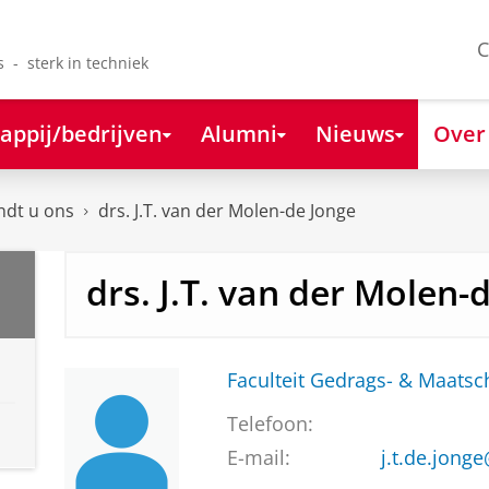
C
s - sterk in techniek
appij/bedrijven
Alumni
Nieuws
Over
ndt u ons
drs. J.T. van der Molen-de Jonge
drs. J.T. van der Molen-
Faculteit Gedrags- & Maats
Telefoon:
E-mail:
j.t.de.jong