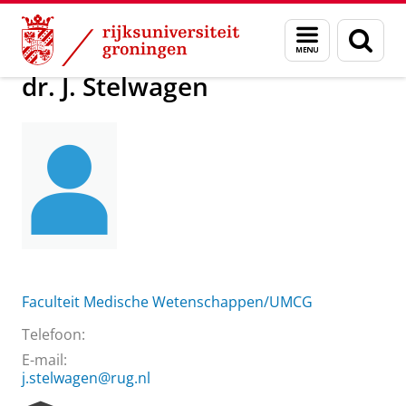
Skip
Skip
Over ons
dr. J. Stelwagen
Menu
Zoek
to
to
en
Content
Navigation
zoeken
dr. J. Stelwagen
Faculteit Medische Wetenschappen/UMCG
Telefoon:
E-mail:
j.stelwagen@rug.nl