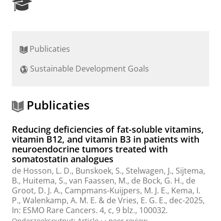
R
e
s
e
a
Publicaties
r
c
Sustainable Development Goals
h
P
o
r
Publicaties
t
a
Reducing deficiencies of fat-soluble vitamins,
l
vitamin B12, and vitamin B3 in patients with
neuroendocrine tumors treated with
somatostatin analogues
de Hosson, L. D.
, Bunskoek, S.,
Stelwagen, J.
, Sijtema,
B., Huitema, S.,
van Faassen, M.
,
de Bock, G. H.
,
de
Groot, D. J. A.
,
Campmans-Kuijpers, M. J. E.
,
Kema, I.
P.
,
Walenkamp, A. M. E.
&
de Vries, E. G. E.
,
dec-2025
,
In:
ESMO Rare Cancers.
4
,
c
,
9 blz.
, 100032.
Onderzoeksoutput
:
Article
›
›
peer review