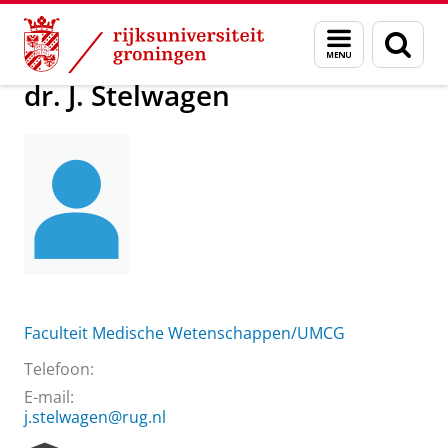
Skip
Skip
Over ons
dr. J. Stelwagen
Menu
Zoek
to
to
en
Content
Navigation
zoeken
dr. J. Stelwagen
Faculteit Medische Wetenschappen/UMCG
Telefoon:
E-mail:
j.stelwagen@rug.nl