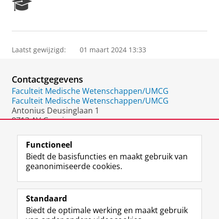
R
e
s
e
a
Laatst gewijzigd:
01 maart 2024 13:33
r
c
h
Contactgegevens
P
o
Faculteit Medische Wetenschappen/UMCG
r
Faculteit Medische Wetenschappen/UMCG
t
Antonius Deusinglaan 1
a
9713 AV Groningen
l
Nederland
Functioneel
Biedt de basisfuncties en maakt gebruik van
geanonimiseerde cookies.
F
L
R
I
Y
Volg de RUG
a
i
S
n
o
Standaard
c
n
S
s
u
Biedt de optimale werking en maakt gebruik
e
k
-
t
T
Studiekiezers