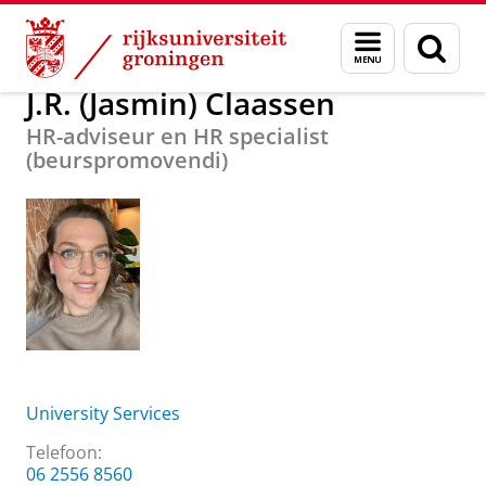
Skip
Skip
Over ons
J.R. (Jasmin) Claassen
Menu
Zoek
to
to
en
Content
Navigation
zoeken
J.R. (Jasmin) Claassen
HR-adviseur en HR specialist
(beurspromovendi)
University Services
Telefoon:
06 2556 8560