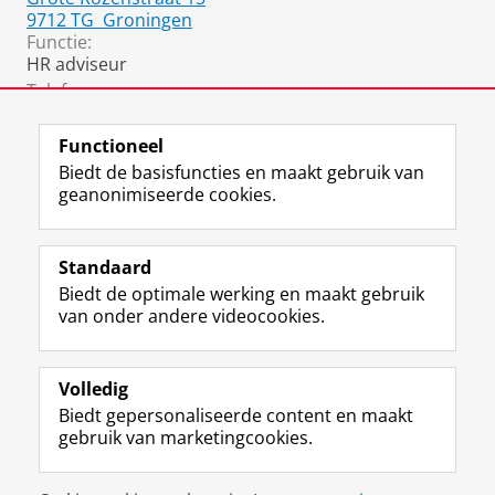
9712 TG
Groningen
Functie:
HR adviseur
Telefoon:
06 2556 8560
Functioneel
Biedt de basisfuncties en maakt gebruik van
geanonimiseerde cookies.
F
L
R
I
Y
Volg de RUG
a
i
S
n
o
Standaard
c
n
S
s
u
Biedt de optimale werking en maakt gebruik
e
k
-
t
T
Studiekiezers
van onder andere videocookies.
b
e
f
a
u
Maatschappij/bedrijven
o
d
e
g
b
o
I
e
r
e
Alumni
k
n
d
a
-
Volledig
p
-
R
m
k
Biedt gepersonaliseerde content en maakt
Over ons
a
p
i
-
a
gebruik van marketingcookies.
g
a
j
a
n
i
g
k
c
a
Disclaimer & Copyright
Privacy
Cookies