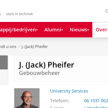
C
s - sterk in techniek
appij/bedrijven
Alumni
Nieuws
Over
ndt u ons
J. (Jack) Pheifer
J. (Jack) Pheifer
Gebouwbeheer
University Services
Telefoon:
06 1031 00