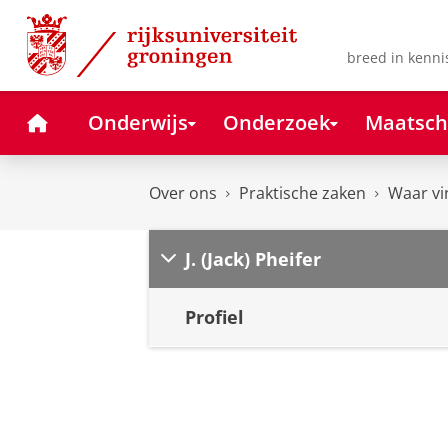
Skip
Skip
to
to
Content
Navigation
breed in kenni
Home
Onderwijs
Onderzoek
Maatsch
Over ons
Praktische zaken
Waar vi
J. (Jack) Pheifer
Profiel