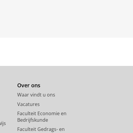
Over ons
Waar vindt u ons
Vacatures
Faculteit Economie en
Bedrijfskunde
ijs
Faculteit Gedrags- en