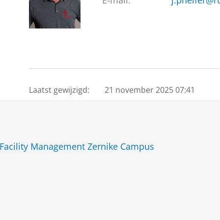
E-mail:
j.pheifer@r
Laatst gewijzigd:
21 november 2025 07:41
acility Management Zernike Campus