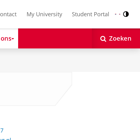
ontact
My University
Student Portal
Contr
Nederlands
English
 ons
Zoeken
27