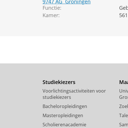
9747 AG
Groningen
Functie:
Ge
Kamer:
561
Studiekiezers
Maa
Voorlichtingsactiviteiten voor
Univ
studiekiezers
Gro
Bacheloropleidingen
Zoe
Masteropleidingen
Tal
Scholierenacademie
Sam